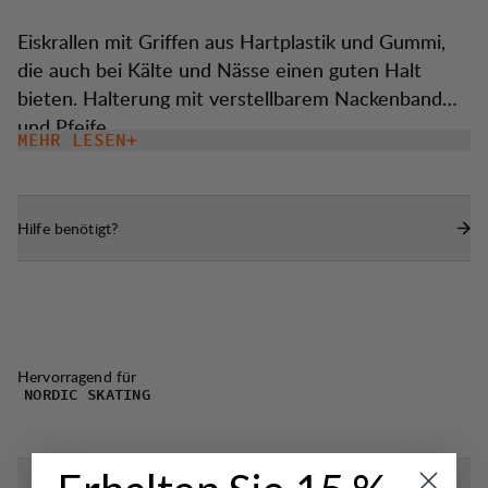
Eiskrallen mit Griffen aus Hartplastik und Gummi,
die auch bei Kälte und Nässe einen guten Halt
bieten. Halterung mit verstellbarem Nackenband
und Pfeife.
MEHR LESEN
Hilfe benötigt?
Hervorragend für
NORDIC SKATING