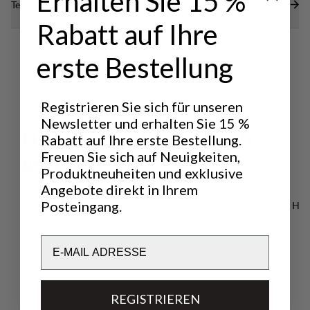
Erhalten Sie 15 %
Technische Daten
Rabatt auf Ihre
erste Bestellung
Registrieren Sie sich für unseren
Newsletter und erhalten Sie 15 %
D
a
s
k
ö
n
n
t
e
I
h
n
e
n
a
u
c
h
Rabatt auf Ihre erste Bestellung.
Freuen Sie sich auf Neuigkeiten,
g
e
f
a
l
l
e
n
Produktneuheiten und exklusive
Angebote direkt in Ihrem
Posteingang.
Secura Safety System
Web Skate Hol
Preis:
Preis:
40 €
17,5 €
Email
REGISTRIEREN