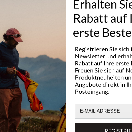
Erhalten Si
Få 15 % rab
Rabatt auf 
ditt första 
erste Beste
Registrera dig för vå
Hervorragend für
Registrieren Sie sich
och ta del av nyheter,
NORDIC SKATING
Newsletter und erhal
produktlanseringar o
Rabatt auf Ihre erste 
erbjudanden. Som ny
Freuen Sie sich auf N
får du 15 % rabatt på 
Produktneuheiten un
beställning.
Technische Daten
Angebote direkt in I
Posteingang.
Email
Email
REGISTRER
REGISTRI