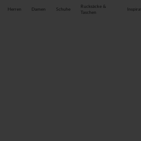
Zum Inhalt springen
Rucksäcke &
Herren
Damen
Schuhe
Inspira
Taschen
Secura Safety System