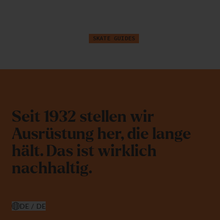
T
o
r
n
e
S
k
a
t
e
s
SKATE GUIDES
S
e
i
t
1
9
3
2
s
t
e
l
l
e
n
w
i
r
A
u
s
r
ü
s
t
u
n
g
h
e
r
,
d
i
e
l
a
n
g
e
h
ä
l
t
.
D
a
s
i
s
t
w
i
r
k
l
i
c
h
n
a
c
h
h
a
l
t
i
g
.
DE / DE
LAND AUSWÄHLEN ÖFFNEN