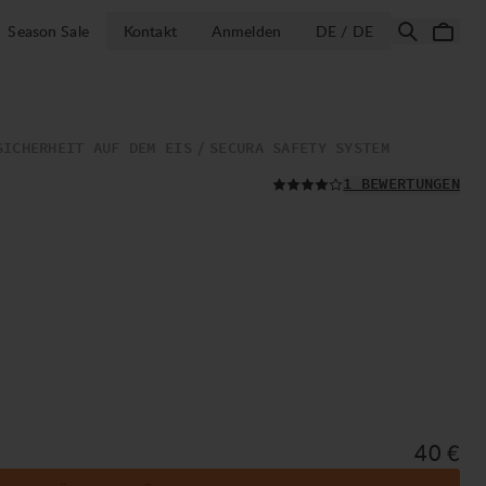
LAND AUSWÄH
Season Sale
Kontakt
Anmelden
DE / DE
SICHERHEIT AUF DEM EIS
SECURA SAFETY SYSTEM
LESEN SIE ALLE
1 BEWERTUNGEN
Preis:
40 €