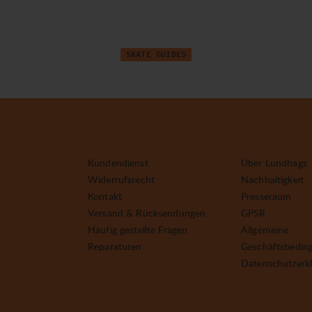
H
A
R
S
™
-
S
i
c
h
e
r
h
e
i
t
s
s
y
s
t
e
m
SKATE GUIDES
Kundendienst
Über Lundhags
Widerrufsrecht
Nachhaltigkeit
Kontakt
Presseraum
Versand & Rücksendungen
GPSR
Häufig gestellte Fragen
Allgemeine
Reparaturen
Geschäftsbedin
Datenschutzerk