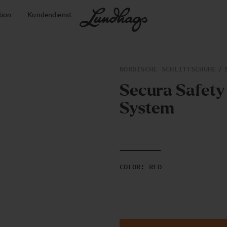
tion
Kundendienst
NORDISCHE SCHLITTSCHUHE
S
e
c
u
r
a
S
a
f
e
t
y
S
y
s
t
e
m
COLOR
:
RED