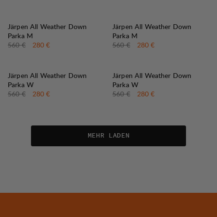
50%
50%
VERKAUF
:
VERKAUF
:
Järpen All Weather Down
Järpen All Weather Down
Parka M
Parka M
Originalpreis:
Verkaufspreis
:
Originalpreis:
Verkaufspreis
:
560 €
280 €
560 €
280 €
50%
50%
VERKAUF
:
VERKAUF
:
Järpen All Weather Down
Järpen All Weather Down
Parka W
Parka W
Originalpreis:
Verkaufspreis
:
Originalpreis:
Verkaufspreis
:
560 €
280 €
560 €
280 €
MEHR LADEN