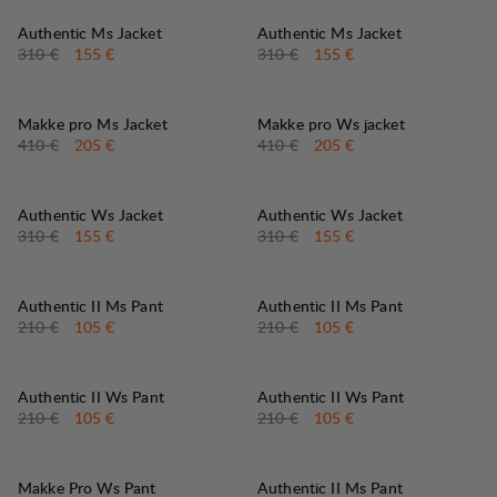
50%
50%
VERKAUF
:
VERKAUF
:
Authentic Ms Jacket
Authentic Ms Jacket
Originalpreis:
Verkaufspreis
:
Originalpreis:
Verkaufspreis
:
310 €
155 €
310 €
155 €
50%
50%
VERKAUF
:
VERKAUF
:
Makke pro Ms Jacket
Makke pro Ws jacket
Originalpreis:
Verkaufspreis
:
Originalpreis:
Verkaufspreis
:
410 €
205 €
410 €
205 €
50%
50%
VERKAUF
:
VERKAUF
:
Authentic Ws Jacket
Authentic Ws Jacket
Originalpreis:
Verkaufspreis
:
Originalpreis:
Verkaufspreis
:
310 €
155 €
310 €
155 €
50%
50%
VERKAUF
:
VERKAUF
:
Authentic II Ms Pant
Authentic II Ms Pant
Originalpreis:
Verkaufspreis
:
Originalpreis:
Verkaufspreis
:
210 €
105 €
210 €
105 €
50%
50%
VERKAUF
:
VERKAUF
:
Authentic II Ws Pant
Authentic II Ws Pant
Originalpreis:
Verkaufspreis
:
Originalpreis:
Verkaufspreis
:
210 €
105 €
210 €
105 €
50%
50%
VERKAUF
:
VERKAUF
:
Makke Pro Ws Pant
Authentic II Ms Pant