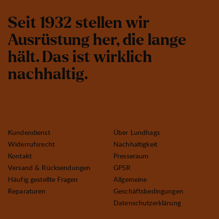
S
e
i
t
1
9
3
2
s
t
e
l
l
e
n
w
i
r
A
u
s
r
ü
s
t
u
n
g
h
e
r
,
d
i
e
l
a
n
g
e
h
ä
l
t
.
D
a
s
i
s
t
w
i
r
k
l
i
c
h
n
a
c
h
h
a
l
t
i
g
.
Kundendienst
Über Lundhags
Widerrufsrecht
Nachhaltigkeit
Kontakt
Presseraum
Versand & Rücksendungen
GPSR
Häufig gestellte Fragen
Allgemeine
Reparaturen
Geschäftsbedingungen
Datenschutzerklärung