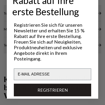
Rabatt auf Ihre
erste Bestellung
Transparenz
Registrieren Sie sich für unseren
Materialien
Newsletter und erhalten Sie 15 %
Rabatt auf Ihre erste Bestellung.
Freuen Sie sich auf Neuigkeiten,
Technische Daten
Produktneuheiten und exklusive
Angebote direkt in Ihrem
Posteingang.
Email
K
o
n
z
i
p
i
e
r
t
m
i
t
e
i
n
i
g
e
n
d
e
r
b
e
s
t
e
n
T
e
c
h
n
o
l
o
g
i
e
n
d
e
r
REGISTRIEREN
W
e
l
t
.