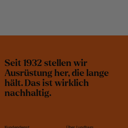
S
e
i
t
1
9
3
2
s
t
e
l
l
e
n
w
i
r
A
u
s
r
ü
s
t
u
n
g
h
e
r
,
d
i
e
l
a
n
g
e
h
ä
l
t
.
D
a
s
i
s
t
w
i
r
k
l
i
c
h
n
a
c
h
h
a
l
t
i
g
.
Kundendienst
Über Lundhags