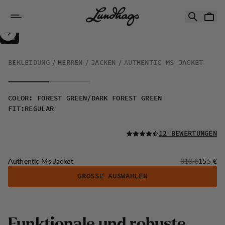
Zum Inhalt springen
Authentic Ms Jacket
50%
VERKAUF
:
BEKLEIDUNG
HERREN
JACKEN
AUTHENTIC MS JACKET
COLOR
:
FOREST GREEN/DARK FOREST GREEN
FIT
:
REGULAR
LESEN SIE ALLE
12 BEWERTUNGEN
Originalpreis:
Verkaufs
Authentic Ms Jacket
310 €
155 €
GRÖSSE AUSWÄHLEN
F
u
n
k
t
i
o
n
a
l
e
u
n
d
r
o
b
u
s
t
e