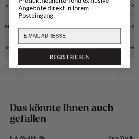
Produktneuheiten und exklusive
Transparenz
Angebote direkt in Ihrem
Posteingang.
Materialien
Email
Technische Daten
REGISTRIEREN
D
a
s
k
ö
n
n
t
e
I
h
n
e
n
a
u
c
h
g
e
f
a
l
l
e
n
Flok Wool Ms Pile
Padje Windbre