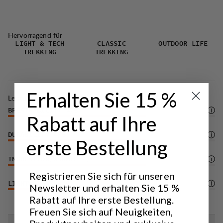
Hervorragend für
LIGHT & TECH
CLASSIC
OUTDOOR LIFE
TREKKING
TREKKING
Erhalten Sie 15 %
Leistung
BREATHABILITY
4
/6
Rabatt auf Ihre
DURABILITY
4
/6
erste Bestellung
INSULATION/WARMTH
4
/6
Registrieren Sie sich für unseren
LIGHTWEIGHT
4
/6
Newsletter und erhalten Sie 15 %
Rabatt auf Ihre erste Bestellung.
Freuen Sie sich auf Neuigkeiten,