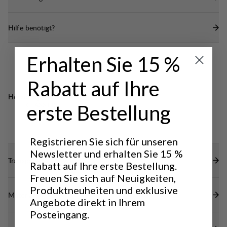
Zugang
normaler Passform.
Hoher, schützender Kragen
Hilfe benötigt?
Zwei Reißverschlusstaschen für die Hände
Elastische Abschlüsse an Ärmeln und Saum
Erhalten Sie 15 %
sorgen für eine angenehm anliegende Passform
und verhindern das Eindringen von Kaltluft
Rabatt auf Ihre
Hervorragend für
erste Bestellung
CLASSIC
TREKKING
Registrieren Sie sich für unseren
Newsletter und erhalten Sie 15 %
Transparenz
Rabatt auf Ihre erste Bestellung.
Freuen Sie sich auf Neuigkeiten,
Produktneuheiten und exklusive
Materialien
Angebote direkt in Ihrem
Posteingang.