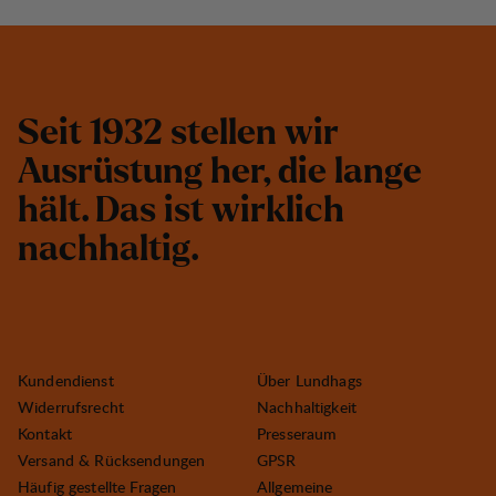
S
e
i
t
1
9
3
2
s
t
e
l
l
e
n
w
i
r
A
u
s
r
ü
s
t
u
n
g
h
e
r
,
d
i
e
l
a
n
g
e
h
ä
l
t
.
D
a
s
i
s
t
w
i
r
k
l
i
c
h
n
a
c
h
h
a
l
t
i
g
.
Kundendienst
Über Lundhags
Widerrufsrecht
Nachhaltigkeit
Kontakt
Presseraum
Versand & Rücksendungen
GPSR
Häufig gestellte Fragen
Allgemeine