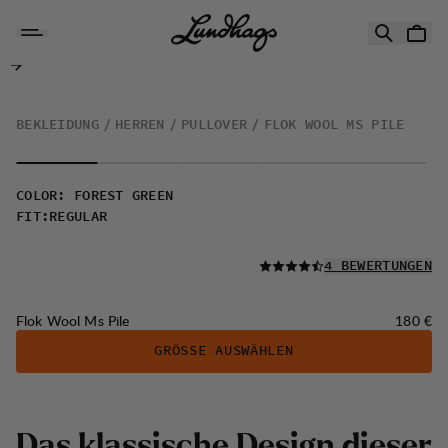
Zum Inhalt springen
Flok Wool Ms Pile
BEKLEIDUNG
HERREN
PULLOVER
FLOK WOOL MS PILE
COLOR
:
FOREST GREEN
FIT
:
REGULAR
LESEN SIE ALLE
4 BEWERTUNGEN
Preis:
Flok Wool Ms Pile
180 €
GRÖSSE AUSWÄHLEN
D
a
s
k
l
a
s
s
i
s
c
h
e
D
e
s
i
g
n
d
i
e
s
e
r