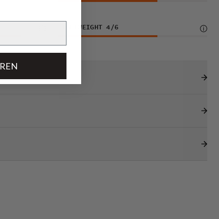
LIGHTWEIGHT
4
/6
EREN