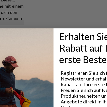
me mit einem
t dich den
rn, Campen
ejacke bietet
lität.
Erhalten Si
Rabatt auf 
erste Beste
Hervorragend für
Registrieren Sie sich
OUTDOOR LIFE
CLASS
Newsletter und erhal
Rabatt auf Ihre erste 
Freuen Sie sich auf N
Produktneuheiten un
Leistung
Angebote direkt in I
BREATHABILITY
4
/6