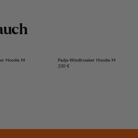
a
u
c
h
ker Hoodie M
Padje Windbreaker Hoodie M
Preis:
220 €