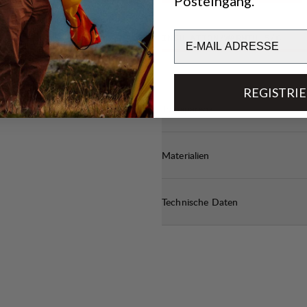
Posteingang.
Email
INSULATION/WARMTH
5
/6
REGISTRI
Transparenz
Materialien
Technische Daten