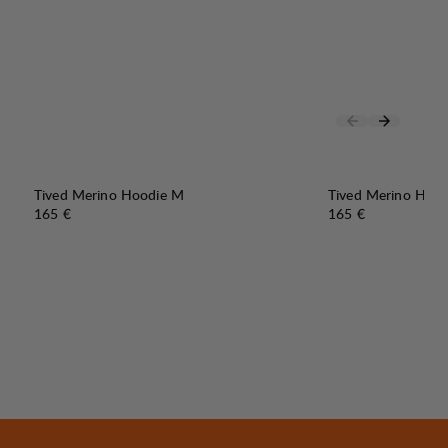
Tived Merino Hoodie M
Tived Merino Hoo
Preis:
Preis:
165 €
165 €