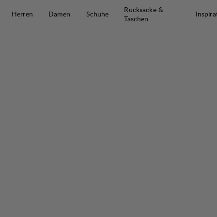
Zum Inhalt springen
Rucksäcke &
Herren
Damen
Schuhe
Inspira
Taschen
Järpen Fleece M