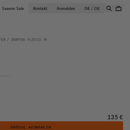
LAND AUSWÄH
Season Sale
Kontakt
Anmelden
DE / DE
VER
JÄRPEN FLEECE M
Preis:
135 €
GRÖSSE AUSWÄHLEN