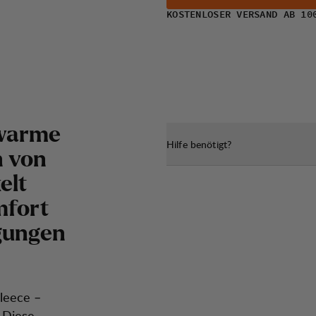
KOSTENLOSER VERSAND AB 10
 warme
Hilfe benötigt?
n von
elt
mfort
gungen
leece –
. Diese