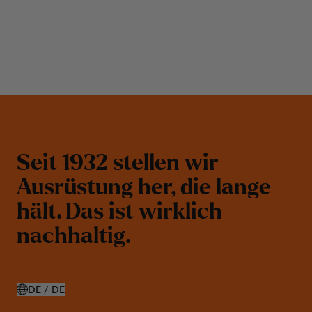
S
e
i
t
1
9
3
2
s
t
e
l
l
e
n
w
i
r
A
u
s
r
ü
s
t
u
n
g
h
e
r
,
d
i
e
l
a
n
g
e
h
ä
l
t
.
D
a
s
i
s
t
w
i
r
k
l
i
c
h
n
a
c
h
h
a
l
t
i
g
.
DE / DE
LAND AUSWÄHLEN ÖFFNEN