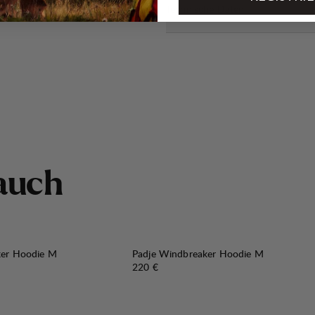
Technische Daten
a
u
c
h
ker Hoodie M
Padje Windbreaker Hoodie M
Preis:
220 €