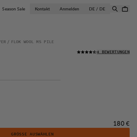
LAND AUSWÄH
Season Sale
Kontakt
Anmelden
DE / DE
VER
FLOK WOOL MS PILE
LESEN SIE ALLE
4 BEWERTUNGEN
Preis:
180 €
GRÖSSE AUSWÄHLEN