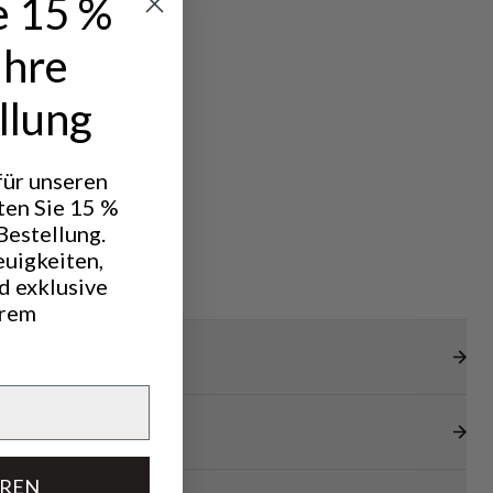
e 15 %
Ihre
llung
 für unseren
ten Sie 15 %
Bestellung.
euigkeiten,
d exklusive
hrem
EREN