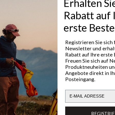
Erhalten Si
z
r
Rabatt auf 
ang
in angenehm
form.
erste Beste
für eine
Registrieren Sie sich
 Eindringen
Newsletter und erhal
Rabatt auf Ihre erste 
Hervorragend für
Freuen Sie sich auf N
CLASSIC TREKKING
Produktneuheiten un
Angebote direkt in I
Posteingang.
Transparenz
Email
Materialien
REGISTRI