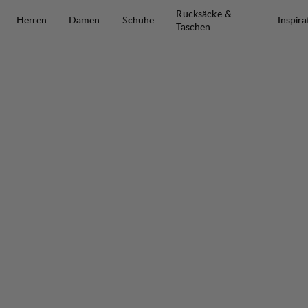
Zum Inhalt springen
Rucksäcke &
Herren
Damen
Schuhe
Inspira
Taschen
Flok Wool Ms Pile