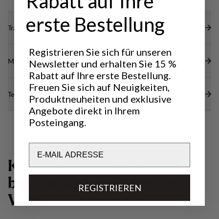
Rabatt auf Ihre
erste Bestellung
Transparenz
Registrieren Sie sich für unseren
Materialien
Newsletter und erhalten Sie 15 %
Rabatt auf Ihre erste Bestellung.
Freuen Sie sich auf Neuigkeiten,
Technische Daten
Produktneuheiten und exklusive
Angebote direkt in Ihrem
Posteingang.
Email
K
o
n
z
i
p
i
e
r
t
m
i
t
e
i
n
i
g
e
n
d
e
r
b
e
s
t
e
n
T
e
c
h
n
o
l
o
g
i
e
n
d
e
r
REGISTRIEREN
W
e
l
t
.