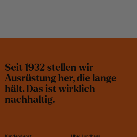
S
e
i
t
1
9
3
2
s
t
e
l
l
e
n
w
i
r
A
u
s
r
ü
s
t
u
n
g
h
e
r
,
d
i
e
l
a
n
g
e
h
ä
l
t
.
D
a
s
i
s
t
w
i
r
k
l
i
c
h
n
a
c
h
h
a
l
t
i
g
.
Kundendienst
Über Lundhags