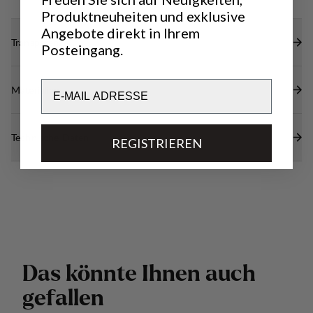
Produktneuheiten und exklusive
Angebote direkt in Ihrem
Transparenz
Posteingang.
Email
Materialien
Technische Daten
REGISTRIEREN
D
a
s
k
ö
n
n
t
e
I
h
n
e
n
a
u
c
h
g
e
f
a
l
l
e
n