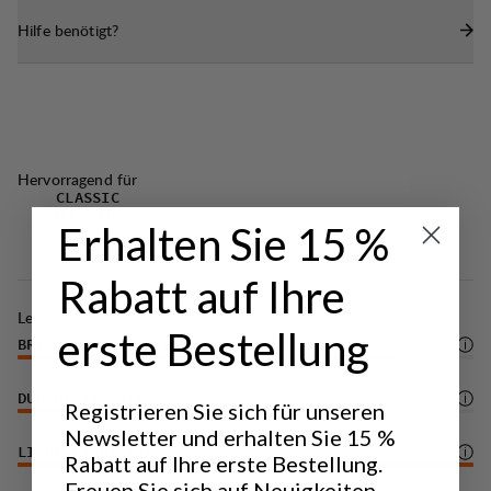
Hilfe benötigt?
Hervorragend für
CLASSIC
TREKKING
Erhalten Sie 15 %
Rabatt auf Ihre
Leistung
erste Bestellung
BREATHABILITY
5
/6
DURABILITY
3
/6
Registrieren Sie sich für unseren
Newsletter und erhalten Sie 15 %
LIGHTWEIGHT
6
/6
Rabatt auf Ihre erste Bestellung.
Freuen Sie sich auf Neuigkeiten,