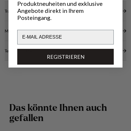
Produktneuheiten und exklusive
Angebote direkt in Ihrem
Transparenz
Posteingang.
Materialien
Email
Technische Daten
REGISTRIEREN
D
a
s
k
ö
n
n
t
e
I
h
n
e
n
a
u
c
h
g
e
f
a
l
l
e
n