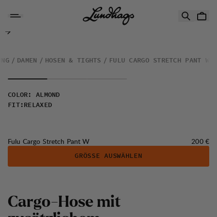
Zum Inhalt springen
Fulu Cargo Stretch Pant W
UNG
DAMEN
HOSEN & TIGHTS
FULU CARGO STRETCH PANT W
COLOR
:
ALMOND
FIT
:
RELAXED
Preis:
Fulu Cargo Stretch Pant W
200 €
GRÖSSE AUSWÄHLEN
C
a
r
g
o
-
H
o
s
e
m
i
t