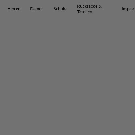
Zum Inhalt springen
Rucksäcke &
Herren
Damen
Schuhe
Inspira
Taschen
Makke Ws Pant Short