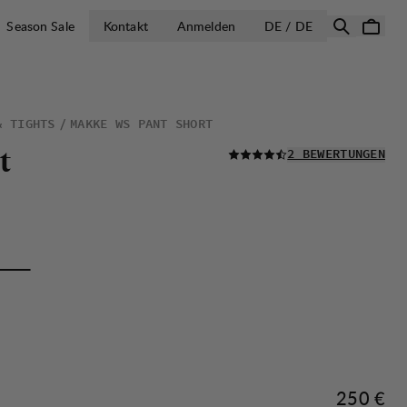
LAND AUSWÄH
Season Sale
Kontakt
Anmelden
DE / DE
& TIGHTS
MAKKE WS PANT SHORT
LESEN SIE ALLE
t
2 BEWERTUNGEN
Preis:
250 €