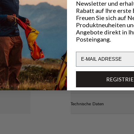
en Grenze.
Newsletter und erhal
Leistung
Rabatt auf Ihre erste 
BREATHABILITY
4
/6
Freuen Sie sich auf N
Produktneuheiten un
Angebote direkt in I
LIGHTWEIGHT
4
/6
Posteingang.
Email
Transparenz
REGISTRI
Materialien
Technische Daten