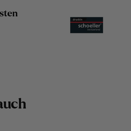
s
t
e
n
a
u
c
h