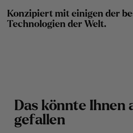
K
o
n
z
i
p
i
e
r
t
m
i
t
e
i
n
i
g
e
n
d
e
r
b
e
T
e
c
h
n
o
l
o
g
i
e
n
d
e
r
W
e
l
t
.
D
a
s
k
ö
n
n
t
e
I
h
n
e
n
g
e
f
a
l
l
e
n