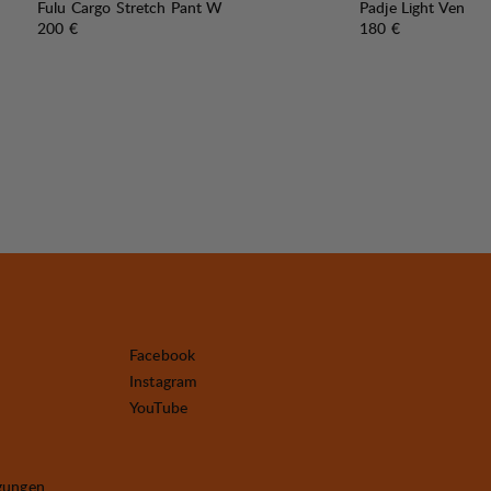
Fulu Cargo Stretch Pant W
Padje Light Vent P
Preis:
Preis:
200 €
180 €
Facebook
Instagram
YouTube
gungen