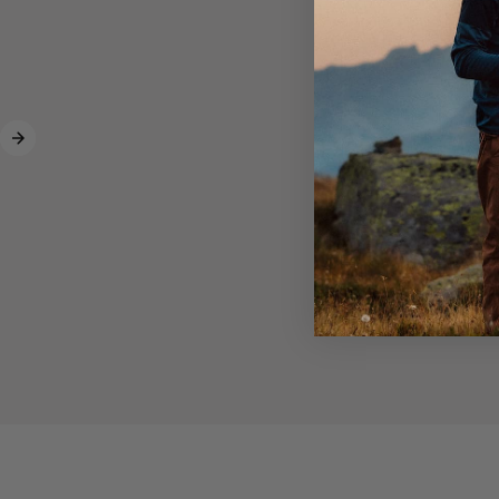
Samendorf Jovnevaerie, in der Nähe der norwegisch