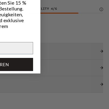
ten Sie 15 %
Bestellung.
DURABILITY
4
/6
euigkeiten,
d exklusive
hrem
EREN