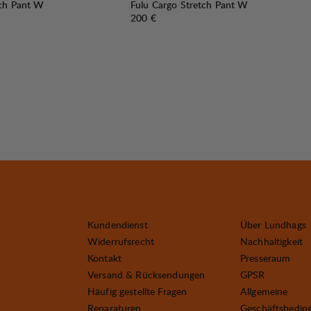
tch Pant W
Fulu Cargo Stretch Pant W
Preis:
200 €
Kundendienst
Über Lundhags
Widerrufsrecht
Nachhaltigkeit
Kontakt
Presseraum
Versand & Rücksendungen
GPSR
Häufig gestellte Fragen
Allgemeine
Reparaturen
Geschäftsbedin