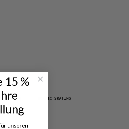
e 15 %
Ihre
HT & TECH
NORDIC SKATING
REKKING
llung
 für unseren