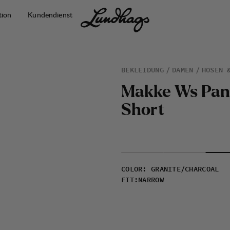
tion
Kundendienst
BEKLEIDUNG
DAMEN
HOSEN 
M
a
k
k
e
W
s
P
a
n
S
h
o
r
t
COLOR
:
GRANITE/CHARCOAL
FIT
:
NARROW