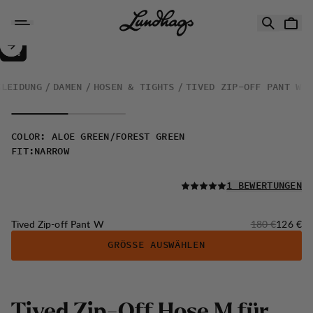
Zum Inhalt springen
Tived Zip-off Pant W
30%
VERKAUF
:
KLEIDUNG
DAMEN
HOSEN & TIGHTS
TIVED ZIP-OFF PANT W
COLOR
:
ALOE GREEN/FOREST GREEN
FIT
:
NARROW
LESEN SIE ALLE
1 BEWERTUNGEN
Originalpreis:
Verkaufs
Tived Zip-off Pant W
180 €
126 €
GRÖSSE AUSWÄHLEN
T
i
v
e
d
Z
i
p
-
O
f
f
H
o
s
e
M
f
ü
r