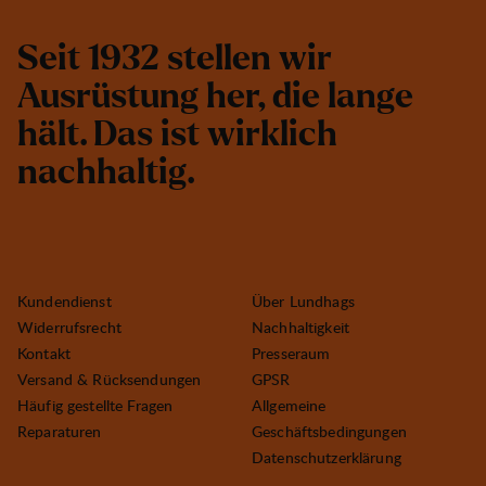
S
e
i
t
1
9
3
2
s
t
e
l
l
e
n
w
i
r
A
u
s
r
ü
s
t
u
n
g
h
e
r
,
d
i
e
l
a
n
g
e
h
ä
l
t
.
D
a
s
i
s
t
w
i
r
k
l
i
c
h
n
a
c
h
h
a
l
t
i
g
.
Kundendienst
Über Lundhags
Widerrufsrecht
Nachhaltigkeit
Kontakt
Presseraum
Versand & Rücksendungen
GPSR
Häufig gestellte Fragen
Allgemeine
Reparaturen
Geschäftsbedingungen
Datenschutzerklärung