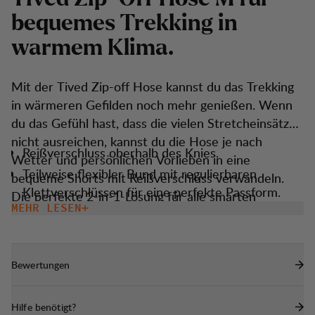
b
e
q
u
e
m
e
s
T
r
e
k
k
i
n
g
i
n
w
a
r
m
e
m
K
l
i
m
a
.
Mit der Tived Zip-off Hose kannst du das Trekking
in wärmeren Gefilden noch mehr genießen. Wenn
du das Gefühl hast, dass die vielen Stretcheinsätze
nicht ausreichen, kannst du die Hose je nach
Reißverschluss oberhalb des Knies.
Wetter und persönlichen Vorlieben in eine
Teilweise flexibler Bund mit regulierbaren
bequeme Shorts mit Reißverschluss verwandeln.
Klettverschlüssen für eine perfekte Passform.
Die perfekte 2-in-1-Lösung für alle smarten
MEHR LESEN
Kordelzug am Beinsaum.
Wanderer da draußen.
Schlichte Taschen mit Reißverschluss und
Meshfutter für gute Belüftung.
Bewertungen
Eine Reißverschlusstasche am Oberschenkel mit
integriertem Smartphonefach aus Mesh.
Hilfe benötigt?
Wasser- und schmutzabweisende DWR-