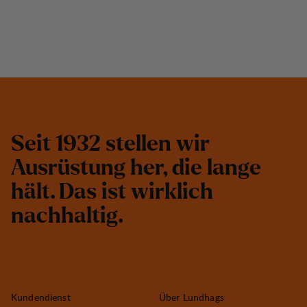
S
e
i
t
1
9
3
2
s
t
e
l
l
e
n
w
i
r
A
u
s
r
ü
s
t
u
n
g
h
e
r
,
d
i
e
l
a
n
g
e
h
ä
l
t
.
D
a
s
i
s
t
w
i
r
k
l
i
c
h
n
a
c
h
h
a
l
t
i
g
.
Kundendienst
Über Lundhags