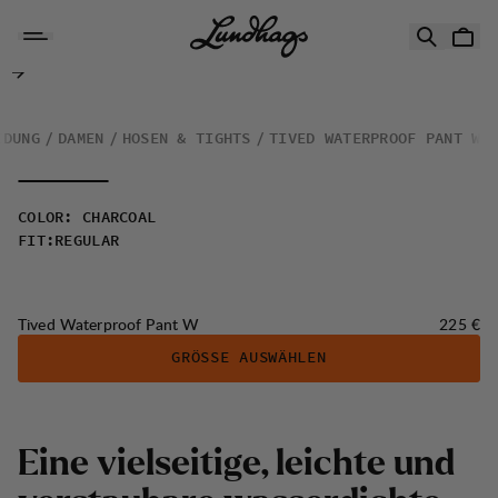
Zum Inhalt springen
Tived Waterproof Pant W
IDUNG
DAMEN
HOSEN & TIGHTS
TIVED WATERPROOF PANT W
COLOR
:
CHARCOAL
FIT
:
REGULAR
Preis:
Tived Waterproof Pant W
225 €
GRÖSSE AUSWÄHLEN
Eine vielseitige, leichte und