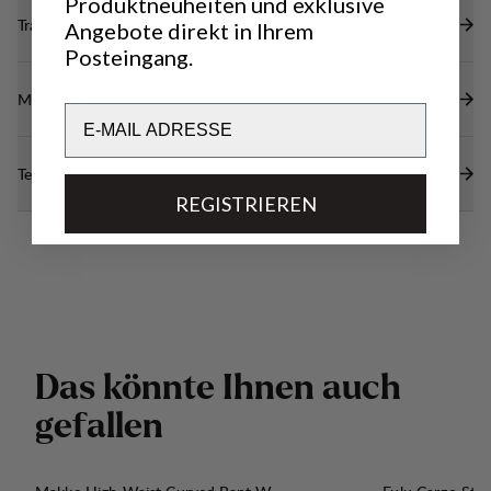
Produktneuheiten und exklusive
Transparenz
Angebote direkt in Ihrem
Posteingang.
Materialien
Email
Technische Daten
REGISTRIEREN
D
a
s
k
ö
n
n
t
e
I
h
n
e
n
a
u
c
h
g
e
f
a
l
l
e
n