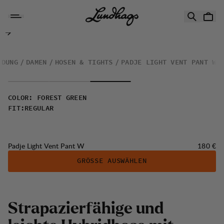
Zum Inhalt springen
Padje Light Vent Pant W
IDUNG
DAMEN
HOSEN & TIGHTS
PADJE LIGHT VENT PANT W
COLOR
:
FOREST GREEN
FIT
:
REGULAR
Preis:
Padje Light Vent Pant W
180 €
GRÖSSE AUSWÄHLEN
S
t
r
a
p
a
z
i
e
r
f
ä
h
i
g
e
u
n
d