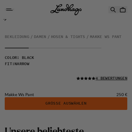
Zum Inhalt springen
Makke Ws Pant
BEKLEIDUNG
DAMEN
HOSEN & TIGHTS
MAKKE WS PANT
COLOR
:
BLACK
FIT
:
NARROW
LESEN SIE ALLE
4 BEWERTUNGEN
Preis:
Makke Ws Pant
250 €
GRÖSSE AUSWÄHLEN
Unsere beliebteste