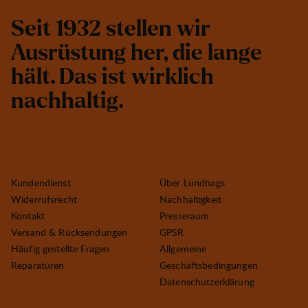
S
e
i
t
1
9
3
2
s
t
e
l
l
e
n
w
i
r
A
u
s
r
ü
s
t
u
n
g
h
e
r
,
d
i
e
l
a
n
g
e
h
ä
l
t
.
D
a
s
i
s
t
w
i
r
k
l
i
c
h
n
a
c
h
h
a
l
t
i
g
.
Kundendienst
Über Lundhags
Widerrufsrecht
Nachhaltigkeit
Kontakt
Presseraum
Versand & Rücksendungen
GPSR
Häufig gestellte Fragen
Allgemeine
Reparaturen
Geschäftsbedingungen
Datenschutzerklärung