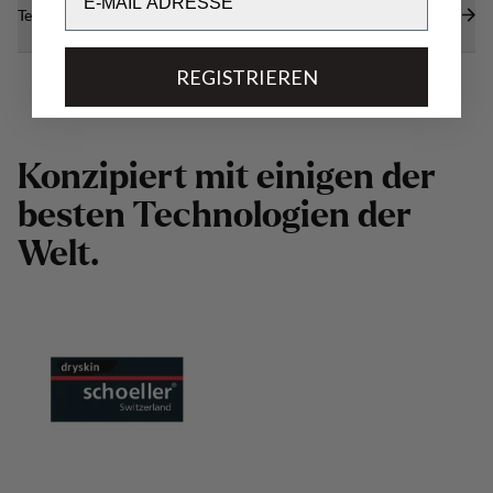
Technische Daten
REGISTRIEREN
K
o
n
z
i
p
i
e
r
t
m
i
t
e
i
n
i
g
e
n
d
e
r
b
e
s
t
e
n
T
e
c
h
n
o
l
o
g
i
e
n
d
e
r
W
e
l
t
.