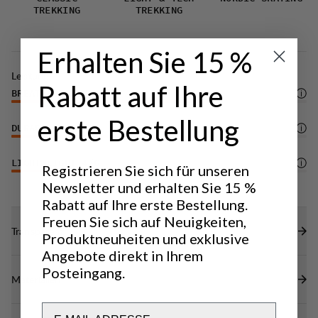
Der Name Makke stammt von Makkene, einem
TREKKING
TREKKING
1.266 Meter hohen Gipfel im Offerdal Valley in
Jämtland, Schweden. Er befindet sich im Samendorf
Erhalten Sie 15 %
Jovnevaerie, in der Nähe der norwegischen Grenze.
Leistung
Rabatt auf Ihre
BREATHABILITY
4
/6
erste Bestellung
DURABILITY
4
/6
LIGHTWEIGHT
4
/6
Registrieren Sie sich für unseren
Newsletter und erhalten Sie 15 %
Rabatt auf Ihre erste Bestellung.
Freuen Sie sich auf Neuigkeiten,
Transparenz
Produktneuheiten und exklusive
Angebote direkt in Ihrem
Posteingang.
Materialien
Email