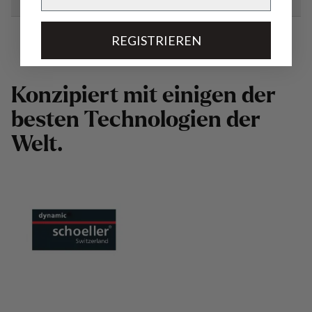
REGISTRIEREN
K
o
n
z
i
p
i
e
r
t
m
i
t
e
i
n
i
g
e
n
d
e
r
b
e
s
t
e
n
T
e
c
h
n
o
l
o
g
i
e
n
d
e
r
W
e
l
t
.