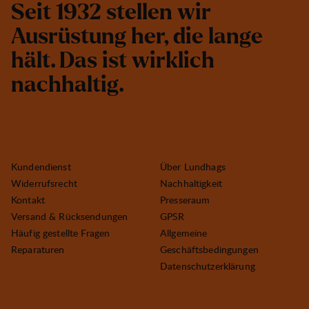
S
e
i
t
1
9
3
2
s
t
e
l
l
e
n
w
i
r
A
u
s
r
ü
s
t
u
n
g
h
e
r
,
d
i
e
l
a
n
g
e
h
ä
l
t
.
D
a
s
i
s
t
w
i
r
k
l
i
c
h
n
a
c
h
h
a
l
t
i
g
.
Kundendienst
Über Lundhags
Widerrufsrecht
Nachhaltigkeit
Kontakt
Presseraum
Versand & Rücksendungen
GPSR
Häufig gestellte Fragen
Allgemeine
Reparaturen
Geschäftsbedingungen
Datenschutzerklärung