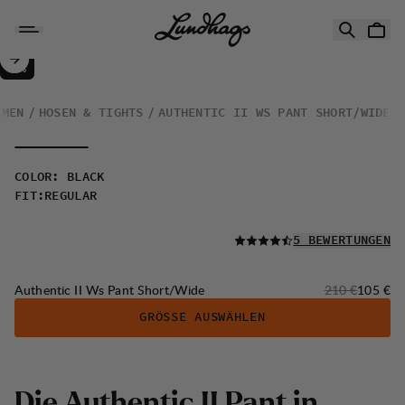
Zum Inhalt springen
Authentic II Ws Pant Short/Wide
50%
VERKAUF
:
AMEN
HOSEN & TIGHTS
AUTHENTIC II WS PANT SHORT/WIDE
COLOR
:
BLACK
FIT
:
REGULAR
LESEN SIE ALLE
5 BEWERTUNGEN
Originalpreis:
Verkaufs
Authentic II Ws Pant Short/Wide
210 €
105 €
GRÖSSE AUSWÄHLEN
Die Authentic II Pant in