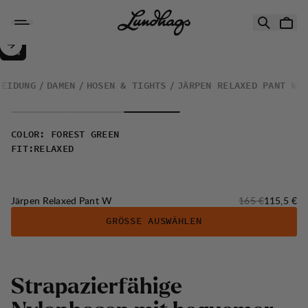
Zum Inhalt springen
Järpen Relaxed Pant W
30%
VERKAUF
:
LEIDUNG
DAMEN
HOSEN & TIGHTS
JÄRPEN RELAXED PANT W
COLOR
:
FOREST GREEN
FIT
:
RELAXED
Originalpreis:
Verkaufsp
Järpen Relaxed Pant W
165 €
115,5 €
GRÖSSE AUSWÄHLEN
S
t
r
a
p
a
z
i
e
r
f
ä
h
i
g
e