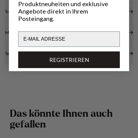
Produktneuheiten und exklusive
Angebote direkt in Ihrem
Transparenz
Posteingang.
Materialien
Email
Technische Daten
REGISTRIEREN
D
a
s
k
ö
n
n
t
e
I
h
n
e
n
a
u
c
h
g
e
f
a
l
l
e
n