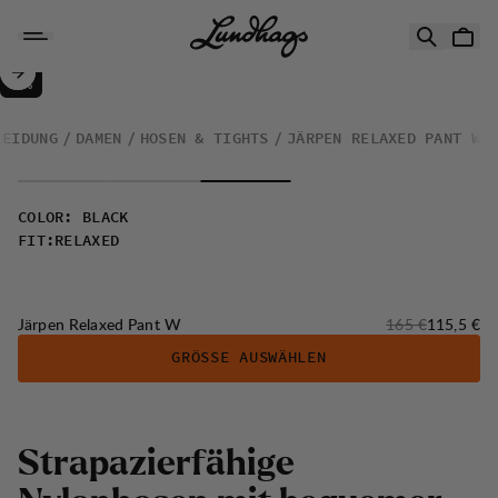
Zum Inhalt springen
Järpen Relaxed Pant W
30%
VERKAUF
:
LEIDUNG
DAMEN
HOSEN & TIGHTS
JÄRPEN RELAXED PANT W
COLOR
:
BLACK
FIT
:
RELAXED
Originalpreis:
Verkaufsp
Järpen Relaxed Pant W
165 €
115,5 €
GRÖSSE AUSWÄHLEN
S
t
r
a
p
a
z
i
e
r
f
ä
h
i
g
e