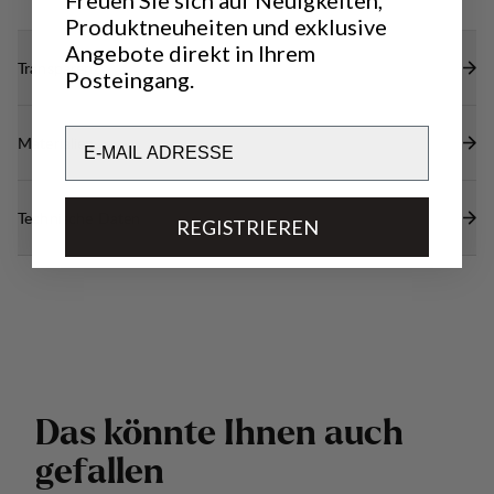
Produktneuheiten und exklusive
Angebote direkt in Ihrem
Transparenz
Posteingang.
Email
Materialien
Technische Daten
REGISTRIEREN
D
a
s
k
ö
n
n
t
e
I
h
n
e
n
a
u
c
h
g
e
f
a
l
l
e
n