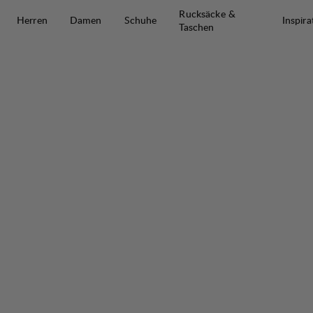
Zum Inhalt springen
Rucksäcke &
Herren
Damen
Schuhe
Inspira
Taschen
Tyre Stretch Pant W
30%
VERKAUF
: