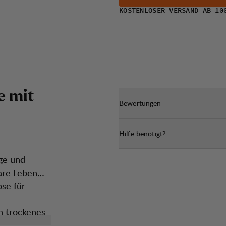
KOSTENLOSER VERSAND AB 10
e
m
i
t
Bewertungen
Hilfe benötigt?
age und
are Leben
ose für
in trockenes
s Design ist