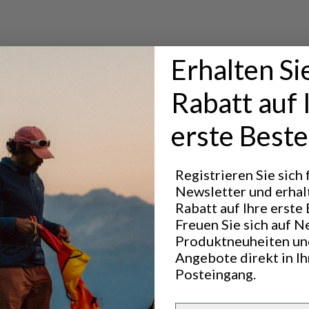
t und damit
 Wanderer.
r zur
Erhalten Si
Rabatt auf 
erste Beste
Hervorragend für
CLASSIC TREKKING
Registrieren Sie sich
Newsletter und erhal
Rabatt auf Ihre erste 
Leistung
Freuen Sie sich auf N
BREATHABILITY
5
/6
Produktneuheiten un
Angebote direkt in I
Posteingang.
LIGHTWEIGHT
6
/6
Email