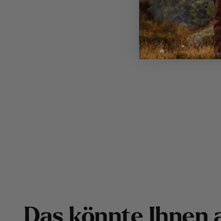
D
a
s
k
ö
n
n
t
e
I
h
n
e
n