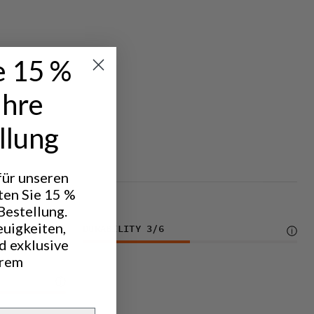
e 15 %
Ihre
llung
 für unseren
ten Sie 15 %
Bestellung.
euigkeiten,
DURABILITY
3
/6
d exklusive
hrem