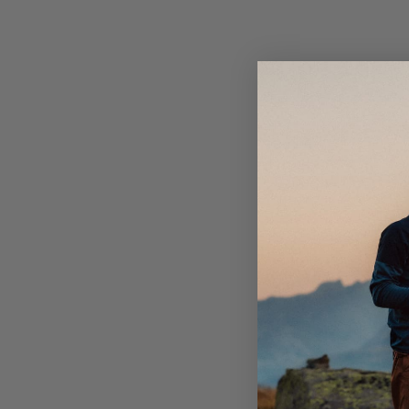
sie auch für den täglichen Gebrauch optimal geeigne
Mit elastischer Kordel verstellbarer Fuß.
die perfekte Wahl für den gerade erst begeisterten
Eingrifftaschen mit Reißverschluss und Mesh-Futte
Belüftung.