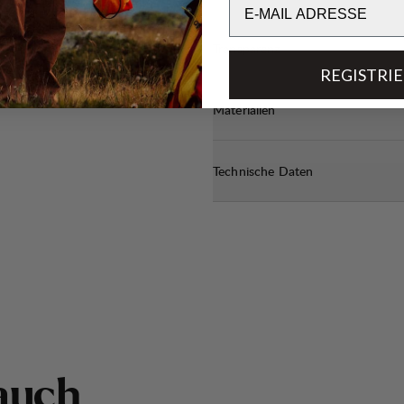
Transparenz
REGISTRI
Materialien
Technische Daten
a
u
c
h