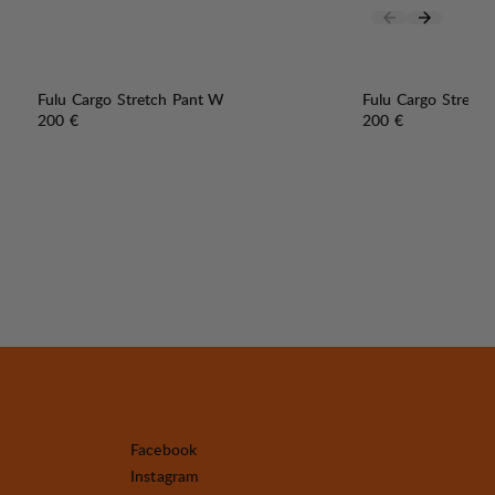
Fulu Cargo Stretch Pant W
Fulu Cargo Stretc
Preis:
Preis:
200 €
200 €
Facebook
Instagram