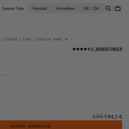
LAND AUSWÄH
Season Sale
Kontakt
Anmelden
DE / DE
& TIGHTS
TYRE STRETCH PANT W
LESEN SIE ALLE
3 BEWERTUNGEN
Originalpreis:
135 €
Verkaufs
94,5 €
GRÖSSE AUSWÄHLEN