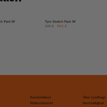
30%
VERKAUF
:
tch Pant W
Tyre Stretch Pant W
Originalpreis:
Verkaufspreis
:
135 €
94,5 €
Kundendienst
Über Lundhags
Widerrufsrecht
Nachhaltigkeit