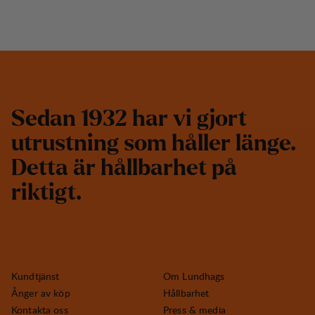
S
e
d
a
n
1
9
3
2
h
a
r
v
i
g
j
o
r
t
u
t
r
u
s
t
n
i
n
g
s
o
m
h
å
l
l
e
r
l
ä
n
g
e
.
D
e
t
t
a
ä
r
h
å
l
l
b
a
r
h
e
t
p
å
r
i
k
t
i
g
t
.
Kundtjänst
Om Lundhags
Ånger av köp
Hållbarhet
Kontakta oss
Press & media