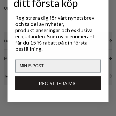
ditt första köp
begränsa rörelsefriheten.
Hakskydd med fleecefoder på insidan.
Utmärkt för
CLASSIC
LIGHT & TECH
Registrera dig för vårt nyhetsbrev
TREKKING
TREKKING
och ta del av nyheter,
produktlanseringar och exklusiva
erbjudanden. Som ny prenumerant
Hållbarhetsegenskaper
får du 15 % rabatt på din första
beställning.
Material
Email
Tekniska specifikationer
REGISTRERA MIG