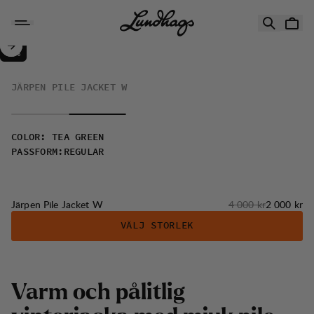
Hoppa till innehåll
Järpen Pile Jacket W
50%
REA
:
JÄRPEN PILE JACKET W
COLOR
:
TEA GREEN
PASSFORM
:
REGULAR
Originalpris:
Reapris
:
Järpen Pile Jacket W
4 000 kr
2 000 kr
VÄLJ STORLEK
V
a
r
m
o
c
h
p
å
l
i
t
l
i
g