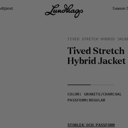
dtjänst
Season 
TIVED STRETCH HYBRID JACK
T
i
v
e
d
S
t
r
e
t
c
h
H
y
b
r
i
d
J
a
c
k
e
t
COLOR
:
GRANITE/CHARCOAL
PASSFORM
:
REGULAR
STORLEK OCH PASSFORM