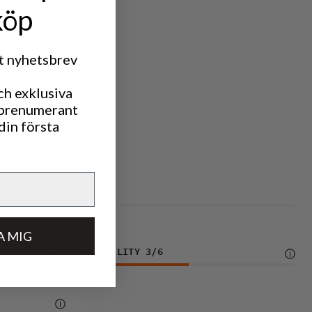
köp
rt nyhetsbrev
ch exklusiva
 prenumerant
din första
A MIG
DURABILITY
3
/6