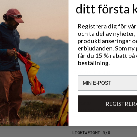
t.
är vatten-
ditt första 
 vilket gör
ter. De
n har en
g under
Registrera dig för vå
 ficka.
och ta del av nyheter,
produktlanseringar o
erbjudanden. Som ny
får du 15 % rabatt på 
beställning.
Utmärkt för
CLASSIC TREKKING
Email
Prestanda
REGISTRER
BREATHABILITY
5
/6
LIGHTWEIGHT
5
/6