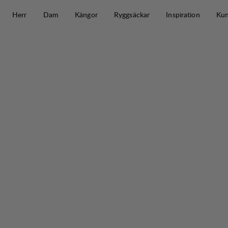
Hoppa till innehåll
Herr
Dam
Kängor
Ryggsäckar
Inspiration
Kun
Tived Stretch Hybrid Jacket W
30%
REA
: