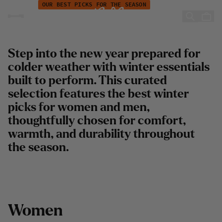
Campaign - New year - Winter adventures
Hoppa till innehåll
OUR BEST PICKS FOR THE SEASON
New Winter Adventures
Step into the new year prepared for
colder weather with winter essentials
built to perform. This curated
selection features the best winter
picks for women and men,
thoughtfully chosen for comfort,
warmth, and durability throughout
the season.
W
o
m
e
n