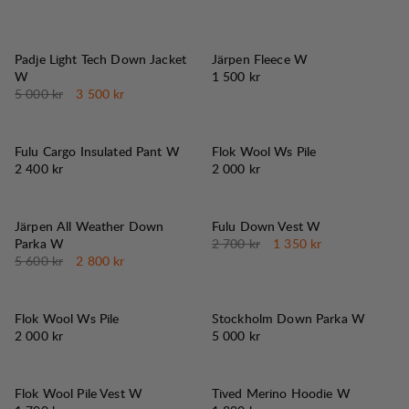
30%
REA
:
Padje Light Tech Down Jacket
Järpen Fleece W
Pris:
W
1 500 kr
Originalpris:
Reapris
:
5 000 kr
3 500 kr
Fulu Cargo Insulated Pant W
Flok Wool Ws Pile
Pris:
Pris:
2 400 kr
2 000 kr
50%
50%
REA
:
REA
:
Järpen All Weather Down
Fulu Down Vest W
Originalpris:
Reapris
:
Parka W
2 700 kr
1 350 kr
Originalpris:
Reapris
:
5 600 kr
2 800 kr
Flok Wool Ws Pile
Stockholm Down Parka W
Pris:
Pris:
2 000 kr
5 000 kr
Flok Wool Pile Vest W
Tived Merino Hoodie W