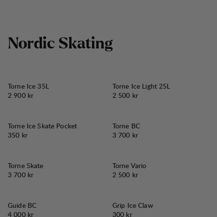
N
o
r
d
i
c
S
k
a
t
i
n
g
Torne Ice 35L
Torne Ice Light 25L
Pris:
Pris:
2 900 kr
2 500 kr
Torne Ice Skate Pocket
Torne BC
Pris:
Pris:
350 kr
3 700 kr
Torne Skate
Torne Vario
Pris:
Pris:
3 700 kr
2 500 kr
Guide BC
Grip Ice Claw
Pris:
Pris:
4 000 kr
300 kr