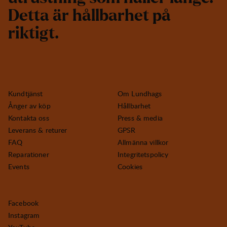
D
e
t
t
a
ä
r
h
å
l
l
b
a
r
h
e
t
p
å
r
i
k
t
i
g
t
.
Kundtjänst
Om Lundhags
Ånger av köp
Hållbarhet
Kontakta oss
Press & media
Leverans & returer
GPSR
FAQ
Allmänna villkor
Reparationer
Integritetspolicy
Events
Cookies
Facebook
Instagram