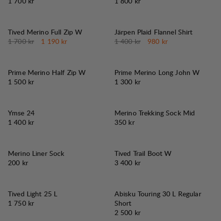
Pris:
Pris:
1 700 kr
1 800 kr
30%
30%
REA
:
REA
:
Tived Merino Full Zip W
Järpen Plaid Flannel Shirt
Originalpris:
Reapris
:
Originalpris:
Reapris
:
1 700 kr
1 190 kr
1 400 kr
980 kr
Prime Merino Half Zip W
Prime Merino Long John W
Pris:
Pris:
1 500 kr
1 300 kr
Ymse 24
Merino Trekking Sock Mid
Pris:
Pris:
1 400 kr
350 kr
Merino Liner Sock
Tived Trail Boot W
Pris:
Pris:
200 kr
3 400 kr
Tived Light 25 L
Abisku Touring 30 L Regular
Pris:
1 750 kr
Short
Pris:
2 500 kr