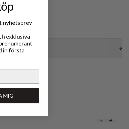
köp
rt nyhetsbrev
ch exklusiva
 prenumerant
din första
A MIG