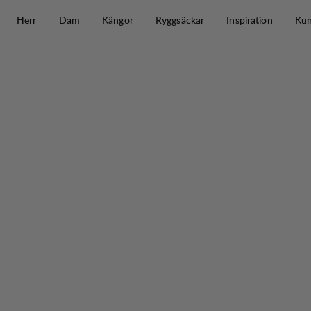
Hoppa till innehåll
Herr
Dam
Kängor
Ryggsäckar
Inspiration
Kun
Vassu