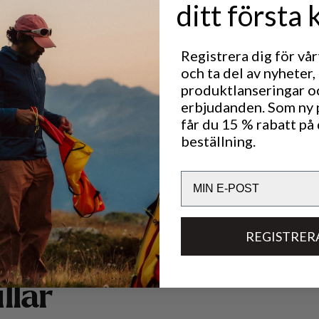
ditt första 
Utmärkt för
Registrera dig för vå
NORDIC SKATING
och ta del av nyheter,
produktlanseringar o
erbjudanden. Som ny
Tekniska specifikationer
får du 15 % rabatt på 
beställning.
Email
REGISTRER
i
l
l
a
r