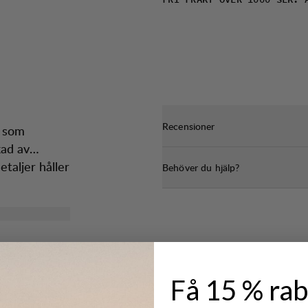
FRI FRAKT ÖVER 1000 SEK. 
Recensioner
g som
kad av
taljer håller
Behöver du hjälp?
Få 15 % rab
terad