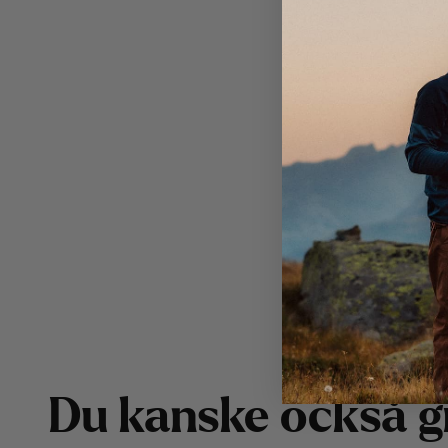
D
u
k
a
n
s
k
e
o
c
k
s
å
g