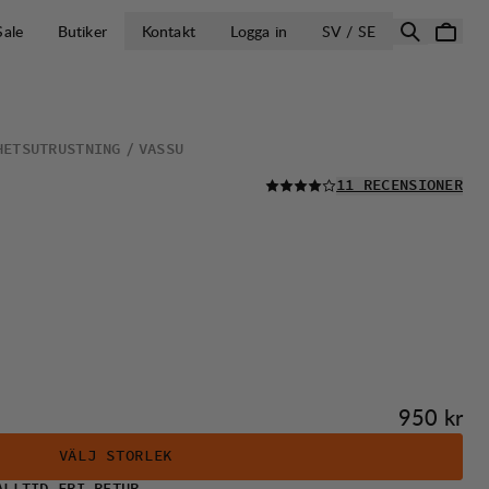
ÖPPNA VÄLJ L
Sale
Butiker
Kontakt
Logga in
SV / SE
HETSUTRUSTNING
VASSU
LÄS ALLA
11 RECENSIONER
Pris:
950 kr
VÄLJ STORLEK