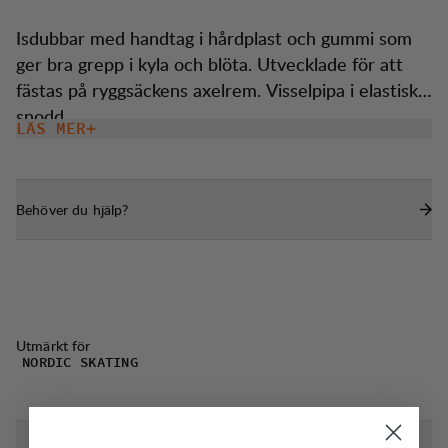
Isdubbar med handtag i hårdplast och gummi som
ger bra grepp i kyla och blöta. Utvecklade för att
fästas på ryggsäckens axelrem. Visselpipa i elastisk
snodd.
LÄS MER
Behöver du hjälp?
Utmärkt för
NORDIC SKATING