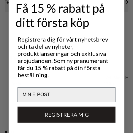
Tekniska specifikationer
Få 15 % rabatt på
ditt första köp
Registrera dig för vårt nyhetsbrev
och ta del av nyheter,
produktlanseringar och exklusiva
D
u
k
a
n
s
k
e
o
c
k
s
å
g
i
l
l
a
r
erbjudanden. Som ny prenumerant
får du 15 % rabatt på din första
beställning.
Secura Safety System
Web Skate Hol
Pris:
Pris:
450 kr
190 kr
Email
REGISTRERA MIG