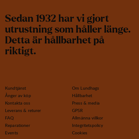
S
e
d
a
n
1
9
3
2
h
a
r
v
i
g
j
o
r
t
u
t
r
u
s
t
n
i
n
g
s
o
m
h
å
l
l
e
r
l
ä
n
g
e
.
D
e
t
t
a
ä
r
h
å
l
l
b
a
r
h
e
t
p
å
r
i
k
t
i
g
t
.
Kundtjänst
Om Lundhags
Ånger av köp
Hållbarhet
Kontakta oss
Press & media
Leverans & returer
GPSR
FAQ
Allmänna villkor
Reparationer
Integritetspolicy
Events
Cookies