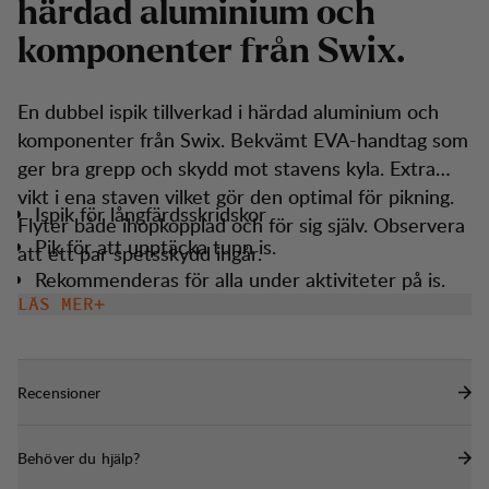
h
ä
r
d
a
d
a
l
u
m
i
n
i
u
m
o
c
h
k
o
m
p
o
n
e
n
t
e
r
f
r
å
n
S
w
i
x
.
En dubbel ispik tillverkad i härdad aluminium och
komponenter från Swix. Bekvämt EVA-handtag som
ger bra grepp och skydd mot stavens kyla. Extra
vikt i ena staven vilket gör den optimal för pikning.
Ispik för långfärdsskridskor
Flyter både ihopkopplad och för sig själv. Observera
Pik för att upptäcka tunn is.
att ett par spetsskydd ingår.
Rekommenderas för alla under aktiviteter på is.
LÄS MER
Flyter i vatten
Reflex i mörker.
En viktad stav för ispikning.
Recensioner
Behöver du hjälp?