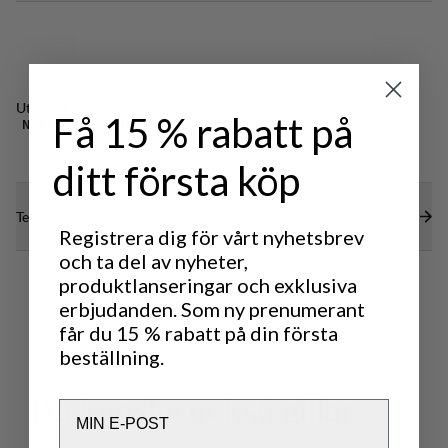
Utmärkt för
Få 15 % rabatt på
NORDIC SKATING
ditt första köp
Tekniska specifikationer
Registrera dig för vårt nyhetsbrev
och ta del av nyheter,
produktlanseringar och exklusiva
erbjudanden. Som ny prenumerant
får du 15 % rabatt på din första
beställning.
D
u
k
a
n
s
k
e
o
c
k
s
å
g
i
l
l
a
r
Email