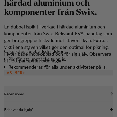
h
ä
r
d
a
d
a
l
u
m
i
n
i
u
m
o
c
h
k
o
m
p
o
n
e
n
t
e
r
f
r
å
n
S
w
i
x
.
En dubbel ispik tillverkad i härdad aluminium och
komponenter från Swix. Bekvämt EVA-handtag som
ger bra grepp och skydd mot stavens kyla. Extra
vikt i ena staven vilket gör den optimal för pikning.
Ispik för långfärdsskridskor
Flyter både ihopkopplad och för sig själv. Observera
Pik för att upptäcka tunn is.
att ett par spetsskydd ingår.
Rekommenderas för alla under aktiviteter på is.
LÄS MER
Flyter i vatten
Reflex i mörker.
En viktad stav för ispikning.
Recensioner
Behöver du hjälp?