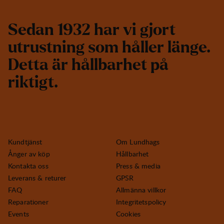
S
e
d
a
n
1
9
3
2
h
a
r
v
i
g
j
o
r
t
u
t
r
u
s
t
n
i
n
g
s
o
m
h
å
l
l
e
r
l
ä
n
g
e
.
D
e
t
t
a
ä
r
h
å
l
l
b
a
r
h
e
t
p
å
r
i
k
t
i
g
t
.
Kundtjänst
Om Lundhags
Ånger av köp
Hållbarhet
Kontakta oss
Press & media
Leverans & returer
GPSR
FAQ
Allmänna villkor
Reparationer
Integritetspolicy
Events
Cookies