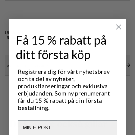
Utmärkt för
Få 15 % rabatt på
NORDIC SKATING
ditt första köp
Tekniska specifikationer
Registrera dig för vårt nyhetsbrev
och ta del av nyheter,
produktlanseringar och exklusiva
erbjudanden. Som ny prenumerant
får du 15 % rabatt på din första
beställning.
D
u
k
a
n
s
k
e
o
c
k
s
å
g
i
l
l
a
r
Email