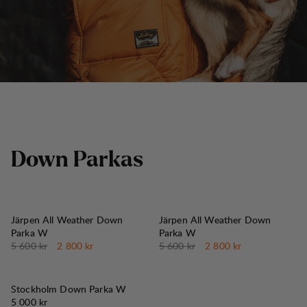
D
o
w
n
P
a
r
k
a
s
50%
50%
REA
:
REA
:
Järpen All Weather Down
Järpen All Weather Down
Parka W
Parka W
Originalpris:
Reapris
:
Originalpris:
Reapris
:
5 600 kr
2 800 kr
5 600 kr
2 800 kr
Stockholm Down Parka W
Pris:
5 000 kr