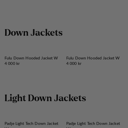
D
o
w
n
J
a
c
k
e
t
s
Fulu Down Hooded Jacket W
Fulu Down Hooded Jacket W
Pris:
Pris:
4 000 kr
4 000 kr
L
i
g
h
t
D
o
w
n
J
a
c
k
e
t
s
30%
REA
:
Padje Light Tech Down Jacket
Padje Light Tech Down Jacket