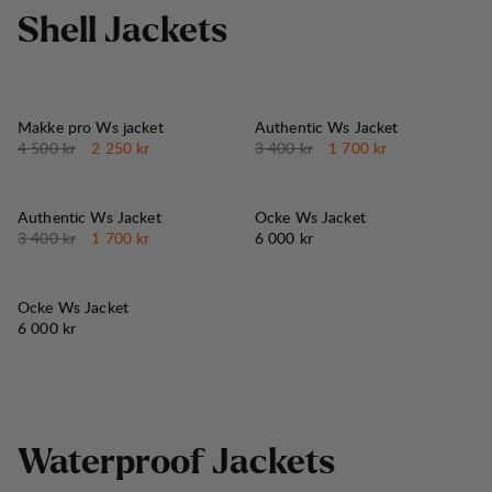
S
h
e
l
l
J
a
c
k
e
t
s
50%
50%
REA
:
REA
:
Makke pro Ws jacket
Authentic Ws Jacket
Originalpris:
Reapris
:
Originalpris:
Reapris
:
4 500 kr
2 250 kr
3 400 kr
1 700 kr
50%
REA
:
Authentic Ws Jacket
Ocke Ws Jacket
Originalpris:
Reapris
:
Pris:
3 400 kr
1 700 kr
6 000 kr
Ocke Ws Jacket
Pris:
6 000 kr
W
a
t
e
r
p
r
o
o
f
J
a
c
k
e
t
s