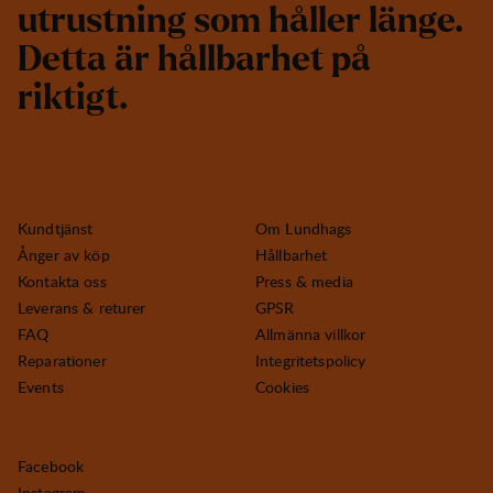
u
t
r
u
s
t
n
i
n
g
s
o
m
h
å
l
l
e
r
l
ä
n
g
e
.
D
e
t
t
a
ä
r
h
å
l
l
b
a
r
h
e
t
p
å
r
i
k
t
i
g
t
.
Kundtjänst
Om Lundhags
Ånger av köp
Hållbarhet
Kontakta oss
Press & media
Leverans & returer
GPSR
FAQ
Allmänna villkor
Reparationer
Integritetspolicy
Events
Cookies
Facebook
Instagram