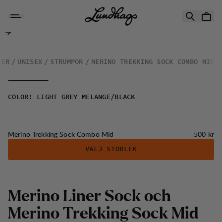
Hoppa till innehåll
Merino Trekking Sock Combo Mid
DER
UNISEX
STRUMPOR
MERINO TREKKING SOCK COMBO MID
COLOR
:
LIGHT GREY MELANGE/BLACK
Pris:
Merino Trekking Sock Combo Mid
500 kr
VÄLJ STORLEK
M
e
r
i
n
o
L
i
n
e
r
S
o
c
k
o
c
h
M
e
r
i
n
o
T
r
e
k
k
i
n
g
S
o
c
k
M
i
d