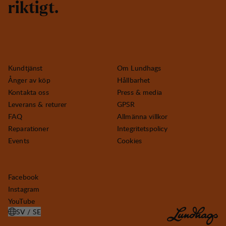
r
i
k
t
i
g
t
.
Kundtjänst
Om Lundhags
Ånger av köp
Hållbarhet
Kontakta oss
Press & media
Leverans & returer
GPSR
FAQ
Allmänna villkor
Reparationer
Integritetspolicy
Events
Cookies
Facebook
Instagram
YouTube
SV / SE
ÖPPNA VÄLJ LAND