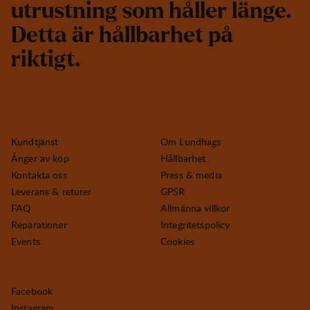
u
t
r
u
s
t
n
i
n
g
s
o
m
h
å
l
l
e
r
l
ä
n
g
e
.
D
e
t
t
a
ä
r
h
å
l
l
b
a
r
h
e
t
p
å
r
i
k
t
i
g
t
.
Kundtjänst
Om Lundhags
Ånger av köp
Hållbarhet
Kontakta oss
Press & media
Leverans & returer
GPSR
FAQ
Allmänna villkor
Reparationer
Integritetspolicy
Events
Cookies
Facebook
Instagram