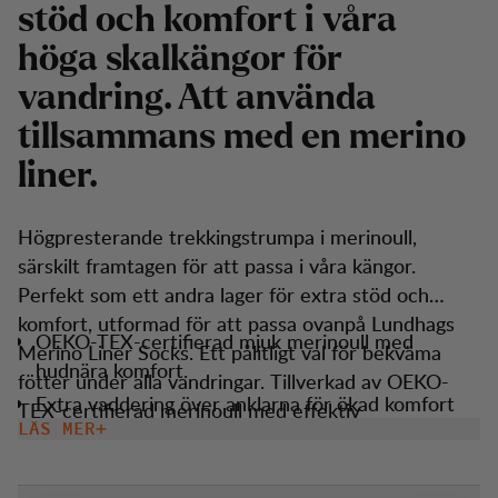
stöd och komfort i våra
höga skalkängor för
vandring. Att använda
tillsammans med en merino
liner.
Högpresterande trekkingstrumpa i merinoull,
särskilt framtagen för att passa i våra kängor.
Perfekt som ett andra lager för extra stöd och
komfort, utformad för att passa ovanpå Lundhags
OEKO-TEX-certifierad mjuk merinoull med
Merino Liner Socks. Ett pålitligt val för bekväma
hudnära komfort.
fötter under alla vandringar. Tillverkad av OEKO-
Extra vaddering över anklarna för ökad komfort
TEX-certifierad merinoull med effektiv
och stöd.
LÄS MER
fukttransport som håller fötterna torra. Strumpan
Frottéförstärkt botten, ankel, tå och vrist för ökad
har extra vaddering vid ankeln och skenbenet för
hållbarhet.
ökat stöd i skalboots och förstärkt frotté vid