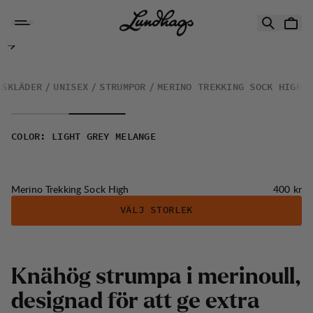
Hoppa till innehåll
Merino Trekking Sock High
GSKLÄDER
UNISEX
STRUMPOR
MERINO TREKKING SOCK HIGH
COLOR
:
LIGHT GREY MELANGE
Pris:
Merino Trekking Sock High
400 kr
VÄLJ STORLEK
Knähög strumpa i merinoull,
designad för att ge extra