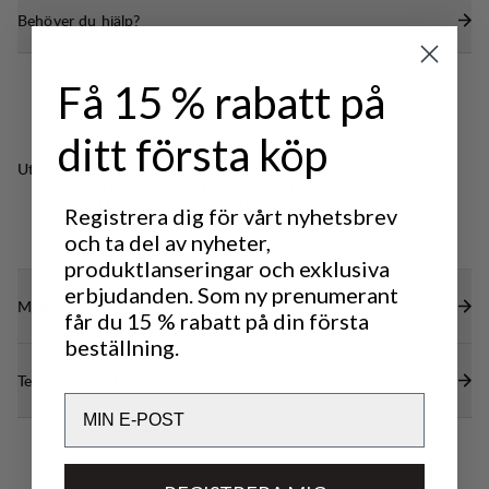
Behöver du hjälp?
undersidan, ankeln och tårna för förbättrad
Transporterar effektivt fukt och bibehåller ett bra
hållbarhet. Höjden är anpassad för våra kängor med
fotklimat.
mellanhögt skaft men fungerar även utmärkt för
Få 15 % rabatt på
Denna socka är speciellt framtagen för att passa
våra kängor med semi-högt skaft. Tillverkade i
Lundhags höga kängor.
Sverige.
ditt första köp
Producerad i Sverige.
Utmärkt för
CLASSIC
LIGHT & TECH
TREKKING
TREKKING
Registrera dig för vårt nyhetsbrev
och ta del av nyheter,
produktlanseringar och exklusiva
erbjudanden. Som ny prenumerant
Material
får du 15 % rabatt på din första
beställning.
Tekniska specifikationer
Email