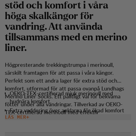
stöd och komfort i våra
höga skalkängor för
vandring. Att använda
tillsammans med en merino
liner.
Högpresterande trekkingstrumpa i merinoull,
särskilt framtagen för att passa i våra kängor.
Perfekt som ett andra lager för extra stöd och
komfort, utformad för att passa ovanpå Lundhags
OEKO-TEX-certifierad mjuk merinoull med
Merino Liner Socks. Ett pålitligt val för bekväma
hudnära komfort.
fötter under alla vandringar. Tillverkad av OEKO-
Extra vaddering över anklarna för ökad komfort
TEX-certifierad merinoull med effektiv
och stöd.
LÄS MER
fukttransport som håller fötterna torra. Strumpan
Frottéförstärkt botten, ankel, tå och vrist för ökad
har extra vaddering vid ankeln och skenbenet för
hållbarhet.
ökat stöd i skalboots och förstärkt frotté vid