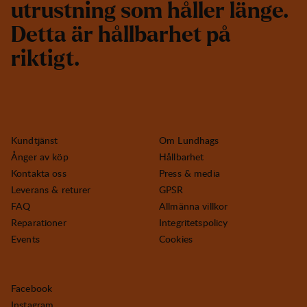
u
t
r
u
s
t
n
i
n
g
s
o
m
h
å
l
l
e
r
l
ä
n
g
e
.
D
e
t
t
a
ä
r
h
å
l
l
b
a
r
h
e
t
p
å
r
i
k
t
i
g
t
.
Kundtjänst
Om Lundhags
Ånger av köp
Hållbarhet
Kontakta oss
Press & media
Leverans & returer
GPSR
FAQ
Allmänna villkor
Reparationer
Integritetspolicy
Events
Cookies
Facebook
Instagram