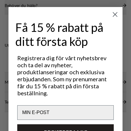
Behöver du hjälp?
undersidan, ankeln och tårna för förbättrad
Transporterar effektivt fukt och bibehåller ett bra
hållbarhet. Höjden är anpassad för våra kängor med
fotklimat.
mellanhögt skaft men fungerar även utmärkt för
Få 15 % rabatt på
Denna socka är speciellt framtagen för att passa
våra kängor med semi-högt skaft. Tillverkade i
Lundhags höga kängor.
Sverige.
ditt första köp
Producerad i Sverige.
Utmärkt för
CLASSIC
LIGHT & TECH
TREKKING
TREKKING
Registrera dig för vårt nyhetsbrev
och ta del av nyheter,
produktlanseringar och exklusiva
erbjudanden. Som ny prenumerant
Material
får du 15 % rabatt på din första
beställning.
Tekniska specifikationer
Email