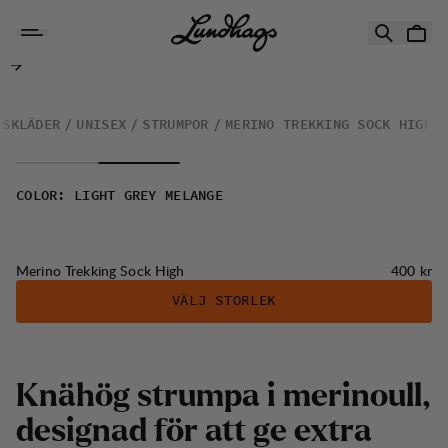
Hoppa till innehåll
Merino Trekking Sock High
GSKLÄDER
UNISEX
STRUMPOR
MERINO TREKKING SOCK HIGH
COLOR
:
LIGHT GREY MELANGE
Pris:
Merino Trekking Sock High
400 kr
VÄLJ STORLEK
Knähög strumpa i merinoull,
designad för att ge extra