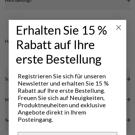
Hilfe benötigt?
einfachen Zugriff auf deine Ausrüstung.
Taschen für deine Ausrüstung integriert. Das
minimalistische und komprimierbare Design macht
Elastischer Innenbund mit Kordelzug für eine
es einfach, die Shorts zu verstauen, ohne dass die
optimale Passform.
Funktionalität darunter leidet.
Erhalten Sie 15 %
DWR-Behandlung auf verstärkten Bereichen
(100% PFAS-frei) zur Abweisung von Wasser und
Rabatt auf Ihre
Hervorragend für
Schmutz.
LIGHT & TECH
OUTDOOR LIFE
TREKKING
erste Bestellung
Registrieren Sie sich für unseren
Transparenz
Newsletter und erhalten Sie 15 %
Rabatt auf Ihre erste Bestellung.
Freuen Sie sich auf Neuigkeiten,
Materialien
Produktneuheiten und exklusive
Angebote direkt in Ihrem
Posteingang.
Technische Daten
Email