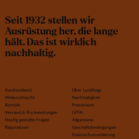
S
e
i
t
1
9
3
2
s
t
e
l
l
e
n
w
i
r
A
u
s
r
ü
s
t
u
n
g
h
e
r
,
d
i
e
l
a
n
g
e
h
ä
l
t
.
D
a
s
i
s
t
w
i
r
k
l
i
c
h
n
a
c
h
h
a
l
t
i
g
.
Kundendienst
Über Lundhags
Widerrufsrecht
Nachhaltigkeit
Kontakt
Presseraum
Versand & Rücksendungen
GPSR
Häufig gestellte Fragen
Allgemeine
Reparaturen
Geschäftsbedingungen
Datenschutzerklärung