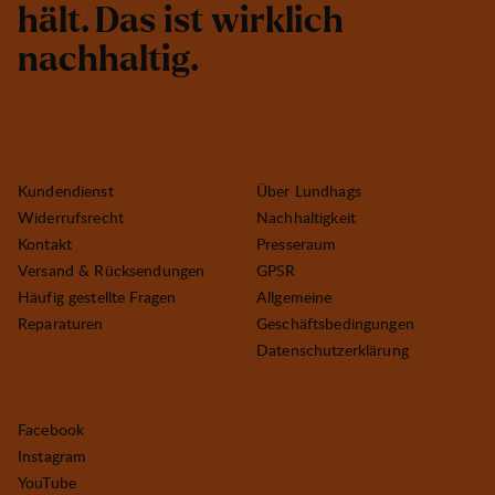
h
ä
l
t
.
D
a
s
i
s
t
w
i
r
k
l
i
c
h
n
a
c
h
h
a
l
t
i
g
.
Kundendienst
Über Lundhags
Widerrufsrecht
Nachhaltigkeit
Kontakt
Presseraum
Versand & Rücksendungen
GPSR
Häufig gestellte Fragen
Allgemeine
Reparaturen
Geschäftsbedingungen
Datenschutzerklärung
Facebook
Instagram
YouTube