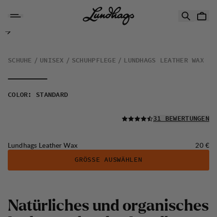
Zum Inhalt springen
Lundhags Leather Wax
SCHUHE
UNISEX
SCHUHPFLEGE
LUNDHAGS LEATHER WAX
COLOR
:
STANDARD
LESEN SIE ALLE
31 BEWERTUNGEN
Preis:
Lundhags Leather Wax
20 €
GRÖSSE AUSWÄHLEN
Natürliches und organisches