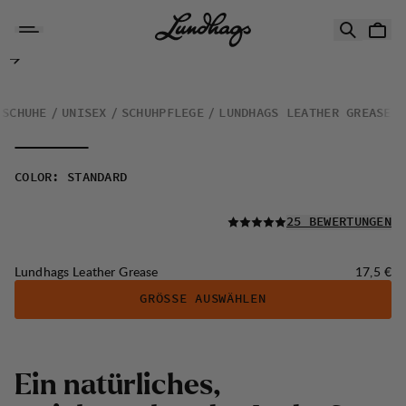
Zum Inhalt springen
Lundhags Leather Grease
SCHUHE
UNISEX
SCHUHPFLEGE
LUNDHAGS LEATHER GREASE
COLOR
:
STANDARD
LESEN SIE ALLE
25 BEWERTUNGEN
Preis:
Lundhags Leather Grease
17,5 €
GRÖSSE AUSWÄHLEN
Ein natürliches,