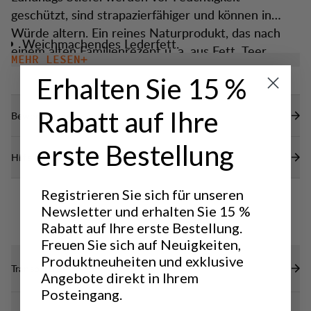
geschützt, sind strapazierfähiger und können in
Würde altern. Ein reines Naturprodukt, das nach
Weichmachendes Lederfett.
einem alten Familienrezept u. a. aus Fett, Teer,
MEHR LESEN
Leinenöl und Bienenwachs hergestellt wird.
Erhalten Sie 15 %
Rabatt auf Ihre
Bewertungen
erste Bestellung
Hilfe benötigt?
Registrieren Sie sich für unseren
Newsletter und erhalten Sie 15 %
Rabatt auf Ihre erste Bestellung.
Freuen Sie sich auf Neuigkeiten,
Produktneuheiten und exklusive
Transparenz
Angebote direkt in Ihrem
Posteingang.