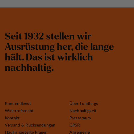
S
e
i
t
1
9
3
2
s
t
e
l
l
e
n
w
i
r
A
u
s
r
ü
s
t
u
n
g
h
e
r
,
d
i
e
l
a
n
g
e
h
ä
l
t
.
D
a
s
i
s
t
w
i
r
k
l
i
c
h
n
a
c
h
h
a
l
t
i
g
.
Kundendienst
Über Lundhags
Widerrufsrecht
Nachhaltigkeit
Kontakt
Presseraum
Versand & Rücksendungen
GPSR
Häufig gestellte Fragen
Allgemeine