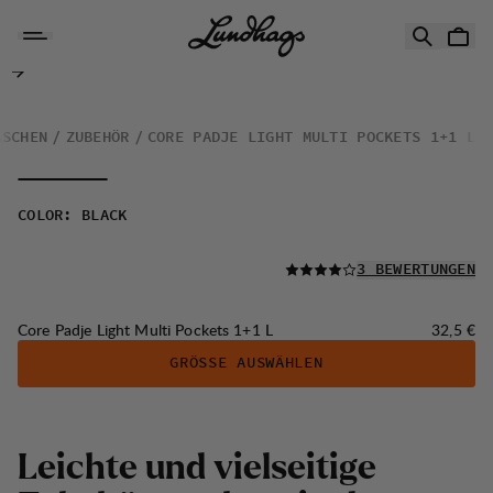
Zum Inhalt springen
Core Padje Light Multi Pockets 1+1 L
ASCHEN
ZUBEHÖR
CORE PADJE LIGHT MULTI POCKETS 1+1 L
COLOR
:
BLACK
LESEN SIE ALLE
3 BEWERTUNGEN
Preis:
Core Padje Light Multi Pockets 1+1 L
32,5 €
GRÖSSE AUSWÄHLEN
Leichte und vielseitige