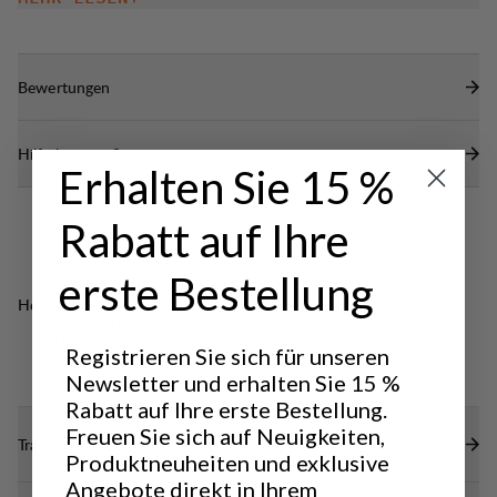
Die Taschen sind rechts und links mit
Reißverschlüssen versehen, damit du die
Ausrüstung immer griffbereit hast.
Bewertungen
Wird paarweise verkauft
Hilfe benötigt?
Erhalten Sie 15 %
Rabatt auf Ihre
erste Bestellung
Hervorragend für
LIGHT & TECH
TREKKING
Registrieren Sie sich für unseren
Newsletter und erhalten Sie 15 %
Rabatt auf Ihre erste Bestellung.
Freuen Sie sich auf Neuigkeiten,
Transparenz
Produktneuheiten und exklusive
Angebote direkt in Ihrem