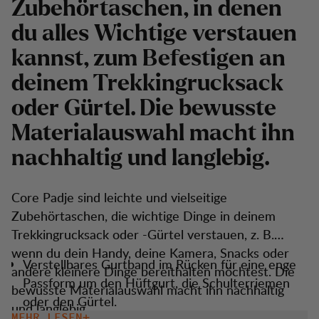
Zubehörtaschen, in denen
du alles Wichtige verstauen
kannst, zum Befestigen an
deinem Trekkingrucksack
oder Gürtel. Die bewusste
Materialauswahl macht ihn
nachhaltig und langlebig.
Core Padje sind leichte und vielseitige
Zubehörtaschen, die wichtige Dinge in deinem
Trekkingrucksack oder -Gürtel verstauen, z. B.
wenn du dein Handy, deine Kamera, Snacks oder
Verstellbares Gurtband im Rücken für eine enge
andere kleinere Dinge bereithalten möchtest. Die
Passform um den Hüftgurt, die Schulterriemen
bewusste Materialauswahl macht ihn nachhaltig
oder den Gürtel.
und langlebig.
MEHR LESEN