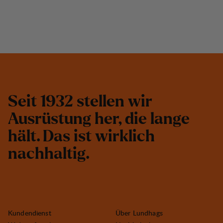
S
e
i
t
1
9
3
2
s
t
e
l
l
e
n
w
i
r
A
u
s
r
ü
s
t
u
n
g
h
e
r
,
d
i
e
l
a
n
g
e
h
ä
l
t
.
D
a
s
i
s
t
w
i
r
k
l
i
c
h
n
a
c
h
h
a
l
t
i
g
.
Kundendienst
Über Lundhags