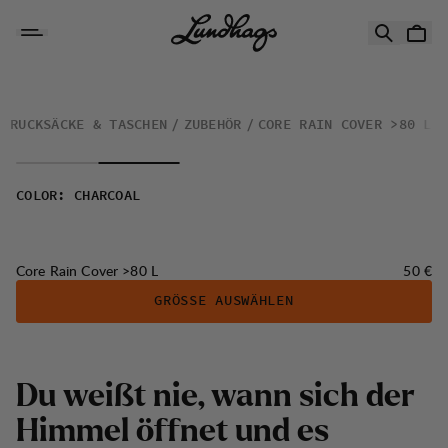
Zum Inhalt springen
Core Rain Cover >80 L
RUCKSÄCKE & TASCHEN
ZUBEHÖR
CORE RAIN COVER >80 L
COLOR
:
CHARCOAL
Preis:
Core Rain Cover >80 L
50 €
GRÖSSE AUSWÄHLEN
Du weißt nie, wann sich der
Himmel öffnet und es