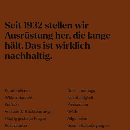
S
e
i
t
1
9
3
2
s
t
e
l
l
e
n
w
i
r
A
u
s
r
ü
s
t
u
n
g
h
e
r
,
d
i
e
l
a
n
g
e
h
ä
l
t
.
D
a
s
i
s
t
w
i
r
k
l
i
c
h
n
a
c
h
h
a
l
t
i
g
.
Kundendienst
Über Lundhags
Widerrufsrecht
Nachhaltigkeit
Kontakt
Presseraum
Versand & Rücksendungen
GPSR
Häufig gestellte Fragen
Allgemeine
Reparaturen
Geschäftsbedingungen