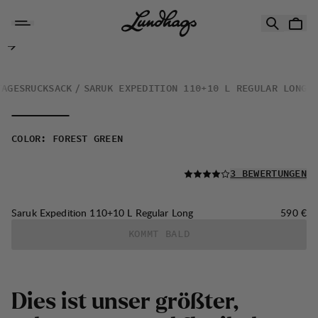
Zum Inhalt springen
Saruk Expedition 110+10 L Regular Long
TAGESRUCKSACK
SARUK EXPEDITION 110+10 L REGULAR LONG
COLOR
:
FOREST GREEN
LESEN SIE ALLE
3 BEWERTUNGEN
Preis:
Saruk Expedition 110+10 L Regular Long
590 €
KOMMT BALD
Dies ist unser größter,