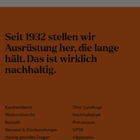
S
e
i
t
1
9
3
2
s
t
e
l
l
e
n
w
i
r
A
u
s
r
ü
s
t
u
n
g
h
e
r
,
d
i
e
l
a
n
g
e
h
ä
l
t
.
D
a
s
i
s
t
w
i
r
k
l
i
c
h
n
a
c
h
h
a
l
t
i
g
.
Kundendienst
Über Lundhags
Widerrufsrecht
Nachhaltigkeit
Kontakt
Presseraum
Versand & Rücksendungen
GPSR
Häufig gestellte Fragen
Allgemeine