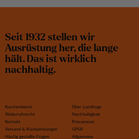
S
e
i
t
1
9
3
2
s
t
e
l
l
e
n
w
i
r
A
u
s
r
ü
s
t
u
n
g
h
e
r
,
d
i
e
l
a
n
g
e
h
ä
l
t
.
D
a
s
i
s
t
w
i
r
k
l
i
c
h
n
a
c
h
h
a
l
t
i
g
.
Kundendienst
Über Lundhags
Widerrufsrecht
Nachhaltigkeit
Kontakt
Presseraum
Versand & Rücksendungen
GPSR
Häufig gestellte Fragen
Allgemeine