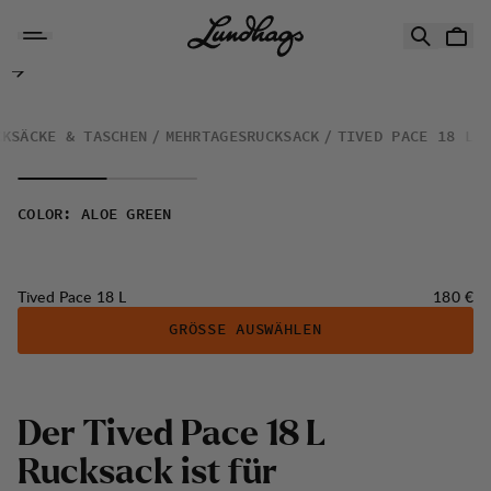
Zum Inhalt springen
Tived Pace 18 L
CKSÄCKE & TASCHEN
MEHRTAGESRUCKSACK
TIVED PACE 18 L
COLOR
:
ALOE GREEN
Preis:
Tived Pace 18 L
180 €
GRÖSSE AUSWÄHLEN
Der Tived Pace 18 L
Rucksack ist für