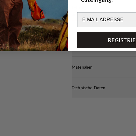
sungsfähige
Leistung
Email
WEIGHT
6
/6
 Schlauch.
ch.
REGISTRI
Transparenz
Materialien
Technische Daten