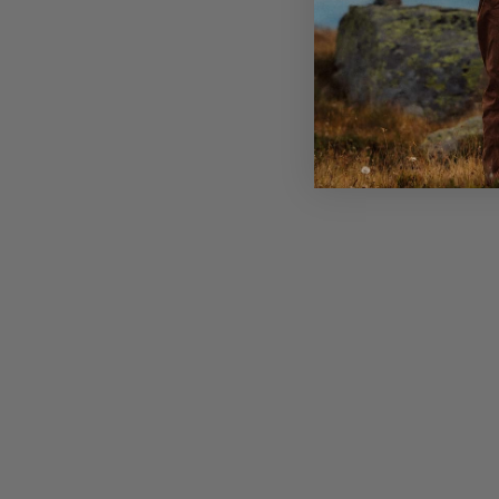
Beidseitige Kompression auf jeder Seite für anpas
Tragekapazität auf dem Trail
Aufhänger für eine Trinkblase und Ausgang für den
Spezielle Hüftgurttaschen sind als Zubehör erhältli