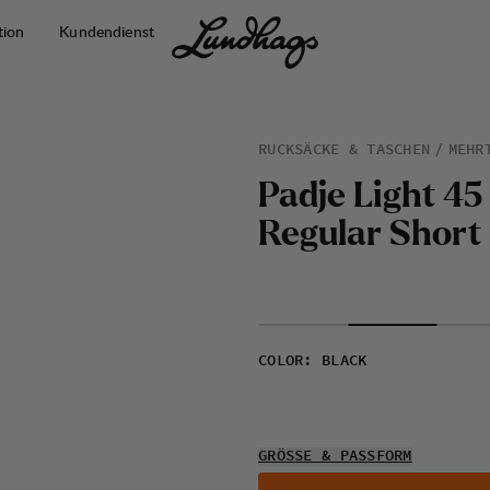
tion
Kundendienst
RUCKSÄCKE & TASCHEN
MEHR
P
a
d
j
e
L
i
g
h
t
4
5
R
e
g
u
l
a
r
S
h
o
r
t
COLOR
:
BLACK
GRÖSSE & PASSFORM