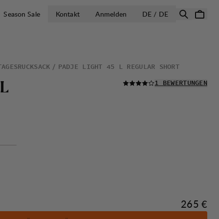
LAND AUSWÄH
Season Sale
Kontakt
Anmelden
DE / DE
TAGESRUCKSACK
PADJE LIGHT 45 L REGULAR SHORT
LESEN SIE ALLE
L
1 BEWERTUNGEN
Preis:
265 €