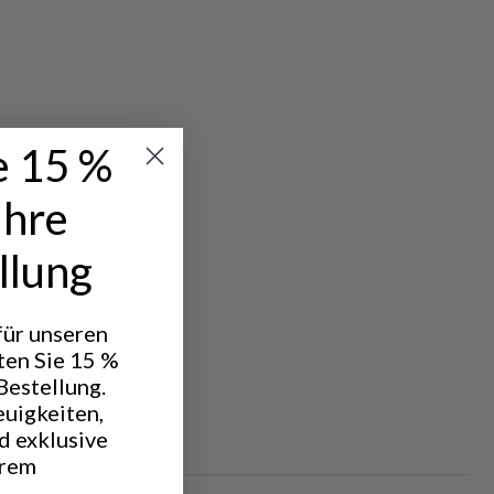
e 15 %
Ihre
llung
 für unseren
ten Sie 15 %
Bestellung.
euigkeiten,
d exklusive
hrem