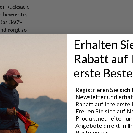
mer Rucksack,
ie bewusste
 Das 360°-
und sorgt so
tch-
Erhalten Si
ession und
en. Padje
afmatte zu
twickelt
Rabatt auf 
üftete
ieten.
tere 11 L
erste Beste
Registrieren Sie sich
erriemen und
Newsletter und erhal
Hervorragend für
Rabatt auf Ihre erste 
LIGHT & TECH
 dir, deinen
Freuen Sie sich auf N
TREKKING
Produktneuheiten un
lles andere
Angebote direkt in I
Posteingang.