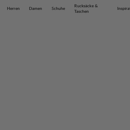
Zum Inhalt springen
Rucksäcke &
Herren
Damen
Schuhe
Inspira
Taschen
Padje Light 45 L Regular Short