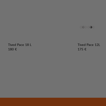
Tived Pace 18 L
Tived Pace 12L
Preis:
Preis:
180 €
175 €