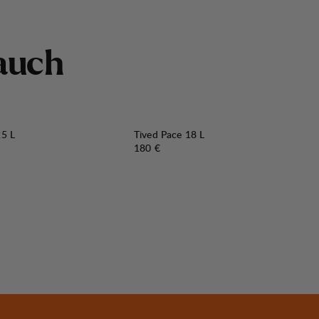
a
u
c
h
25 L
Tived Pace 18 L
Preis:
180 €