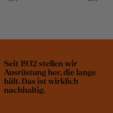
S
e
i
t
1
9
3
2
s
t
e
l
l
e
n
w
i
r
A
u
s
r
ü
s
t
u
n
g
h
e
r
,
d
i
e
l
a
n
g
e
h
ä
l
t
.
D
a
s
i
s
t
w
i
r
k
l
i
c
h
n
a
c
h
h
a
l
t
i
g
.