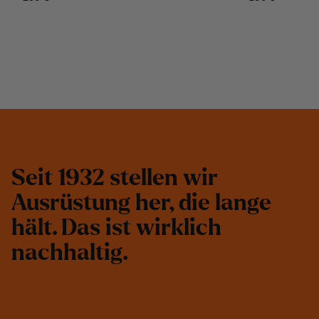
S
e
i
t
1
9
3
2
s
t
e
l
l
e
n
w
i
r
A
u
s
r
ü
s
t
u
n
g
h
e
r
,
d
i
e
l
a
n
g
e
h
ä
l
t
.
D
a
s
i
s
t
w
i
r
k
l
i
c
h
n
a
c
h
h
a
l
t
i
g
.