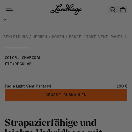
Zum Inhalt springen
Padje Light Vent Pants M
BEKLEIDUNG
HERREN
HOSEN
PADJE LIGHT VENT PANTS M
COLOR
:
CHARCOAL
FIT
:
REGULAR
Preis:
Padje Light Vent Pants M
180 €
GRÖSSE AUSWÄHLEN
S
t
r
a
p
a
z
i
e
r
f
ä
h
i
g
e
u
n
d