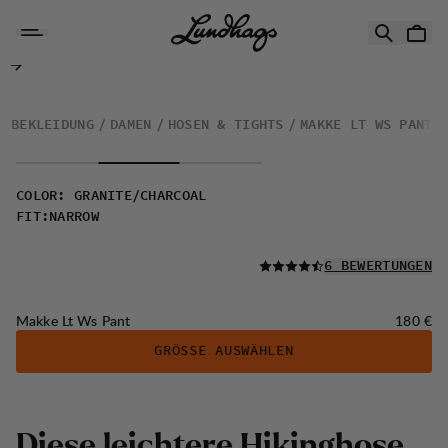
Zum Inhalt springen
Makke Lt Ws Pant
BEKLEIDUNG
DAMEN
HOSEN & TIGHTS
MAKKE LT WS PANT
COLOR
:
GRANITE/CHARCOAL
FIT
:
NARROW
LESEN SIE ALLE
6 BEWERTUNGEN
Preis:
Makke Lt Ws Pant
180 €
GRÖSSE AUSWÄHLEN
Diese leichtere Hikinghose