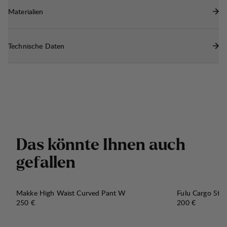
Materialien
Technische Daten
D
a
s
k
ö
n
n
t
e
I
h
n
e
n
a
u
c
h
g
e
f
a
l
l
e
n
Makke High Waist Curved Pant W
Fulu Cargo Str
Preis:
Preis:
250 €
200 €