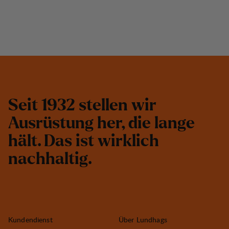
S
e
i
t
1
9
3
2
s
t
e
l
l
e
n
w
i
r
A
u
s
r
ü
s
t
u
n
g
h
e
r
,
d
i
e
l
a
n
g
e
h
ä
l
t
.
D
a
s
i
s
t
w
i
r
k
l
i
c
h
n
a
c
h
h
a
l
t
i
g
.
Kundendienst
Über Lundhags