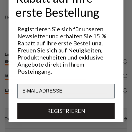
Imprägnierung (100 % fluorcarbonfrei).
erste Bestellung
Hervorragend für
CLASSIC
TREKKING
Registrieren Sie sich für unseren
Newsletter und erhalten Sie 15 %
Rabatt auf Ihre erste Bestellung.
Freuen Sie sich auf Neuigkeiten,
Leistung
Produktneuheiten und exklusive
BREATHABILITY
4
/6
Angebote direkt in Ihrem
Posteingang.
DURABILITY
4
/6
Email
LIGHTWEIGHT
5
/6
REGISTRIEREN
Transparenz