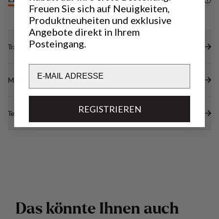
LIGHTWEIGHT
4
/6
Freuen Sie sich auf Neuigkeiten,
Produktneuheiten und exklusive
Angebote direkt in Ihrem
Posteingang.
Transparenz
Email
Materialien
REGISTRIEREN
Technische Daten
D
a
s
k
ö
n
n
t
e
I
h
n
e
n
a
u
c
h