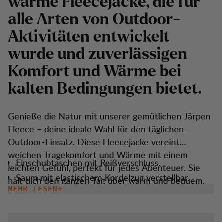
warme Fleecejacke, die für
alle Arten von Outdoor-
Aktivitäten entwickelt
wurde und zuverlässigen
Komfort und Wärme bei
kalten Bedingungen bietet.
Genieße die Natur mit unserer gemütlichen Järpen
Fleece – deine ideale Wahl für den täglichen
Outdoor-Einsatz. Diese Fleecejacke vereint
weichen Tragekomfort und Wärme mit einem
Einschubtaschen mit Reißverschluss.
leichten Gefühl, perfekt für jedes Abenteuer. Sie
Saum mit elastischem Kordelzug verstellbar.
hält dich den ganzen Tag über warm und bequem.
MEHR LESEN
Ob beim Wandern, Campen oder einfach beim
Genießen der Natur – diese Fleecejacke bietet die
perfekte Balance aus Gemütlichkeit und