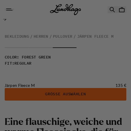
Zum Inhalt springen
Järpen Fleece M
BEKLEIDUNG
HERREN
PULLOVER
JÄRPEN FLEECE M
COLOR
:
FOREST GREEN
FIT
:
REGULAR
Preis:
Järpen Fleece M
135 €
GRÖSSE AUSWÄHLEN
Eine flauschige, weiche und