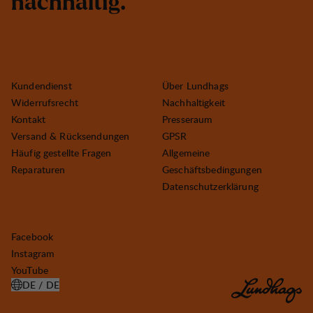
n
a
c
h
h
a
l
t
i
g
.
Kundendienst
Über Lundhags
Widerrufsrecht
Nachhaltigkeit
Kontakt
Presseraum
Versand & Rücksendungen
GPSR
Häufig gestellte Fragen
Allgemeine
Reparaturen
Geschäftsbedingungen
Datenschutzerklärung
Facebook
Instagram
YouTube
DE / DE
LAND AUSWÄHLEN ÖFFNEN