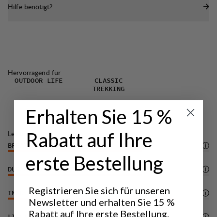
Hilfe benötigt?
Funktionalität.
Hervorragend für
OUTDOOR LIFE
CLASSIC
TREKKING
Erhalten Sie 15 %
Rabatt auf Ihre
Leistung
BREATHABILITY
4
/6
erste Bestellung
DURABILITY
4
/6
Registrieren Sie sich für unseren
INSULATION/WARMTH
5
/6
Newsletter und erhalten Sie 15 %
Rabatt auf Ihre erste Bestellung.