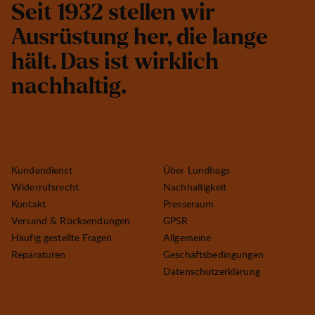
S
e
i
t
1
9
3
2
s
t
e
l
l
e
n
w
i
r
A
u
s
r
ü
s
t
u
n
g
h
e
r
,
d
i
e
l
a
n
g
e
h
ä
l
t
.
D
a
s
i
s
t
w
i
r
k
l
i
c
h
n
a
c
h
h
a
l
t
i
g
.
Kundendienst
Über Lundhags
Widerrufsrecht
Nachhaltigkeit
Kontakt
Presseraum
Versand & Rücksendungen
GPSR
Häufig gestellte Fragen
Allgemeine
Reparaturen
Geschäftsbedingungen
Datenschutzerklärung