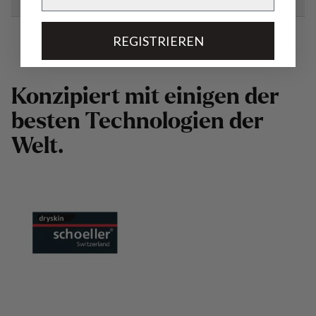
REGISTRIEREN
K
o
n
z
i
p
i
e
r
t
m
i
t
e
i
n
i
g
e
n
d
e
r
b
e
s
t
e
n
T
e
c
h
n
o
l
o
g
i
e
n
d
e
r
W
e
l
t
.