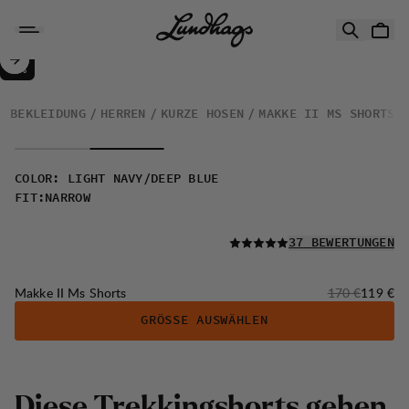
Zum Inhalt springen
Makke II Ms Shorts
30%
VERKAUF
:
BEKLEIDUNG
HERREN
KURZE HOSEN
MAKKE II MS SHORTS
COLOR
:
LIGHT NAVY/DEEP BLUE
FIT
:
NARROW
LESEN SIE ALLE
37 BEWERTUNGEN
Originalpreis:
Verkaufs
Makke II Ms Shorts
170 €
119 €
GRÖSSE AUSWÄHLEN
Diese Trekkingshorts gehen