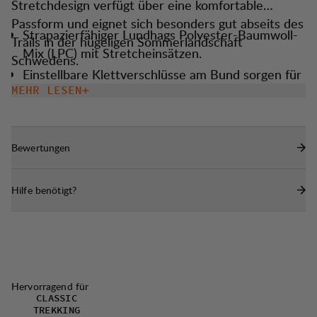
Stretchdesign verfügt über eine komfortable
Passform und eignet sich besonders gut abseits des
Strapazierfähiger Lundhags Polyester-Baumwoll-
Trails in der hügeligen Sommerlandschaft
Mix (LPC) mit Stretcheinsätzen.
Schwedens.
Einstellbare Klettverschlüsse am Bund sorgen für
eine perfekte Passform.
MEHR LESEN
Schlichte Taschen mit Reißverschluss und
Meshfutter für gute Belüftung.
Bewertungen
Große Beintaschen für Karten und andere kleine
Gegenstände.
Hilfe benötigt?
Wasser- und schmutzabweisende DWR-
Imprägnierung (100 % fluorcarbonfrei).
Hervorragend für
CLASSIC
TREKKING