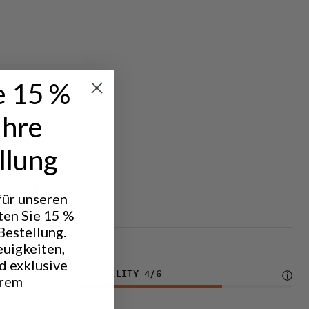
e 15 %
Ihre
llung
DOOR LIFE
 für unseren
ten Sie 15 %
Bestellung.
euigkeiten,
d exklusive
DURABILITY
4
/6
hrem