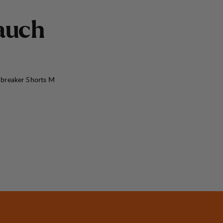
a
u
c
h
dbreaker Shorts M