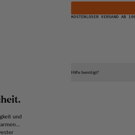
KOSTENLOSER VERSAND AB 10
Hilfe benötigt?
i
h
e
i
t
.
gkeit und
warmen
yester