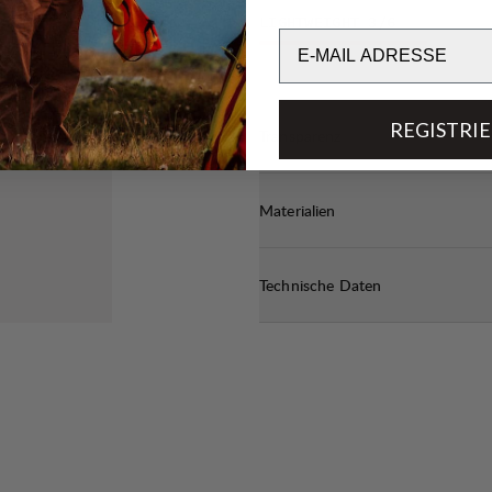
LIGHTWEIGHT
3
/6
Email
REGISTRI
Transparenz
Materialien
Technische Daten