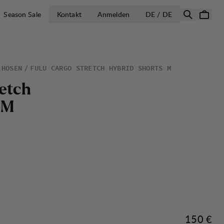
LAND AUSWÄH
Season Sale
Kontakt
Anmelden
DE / DE
 HOSEN
FULU CARGO STRETCH HYBRID SHORTS M
e
t
c
h
M
Preis:
150 €