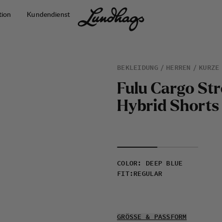
tion
Kundendienst
BEKLEIDUNG
HERREN
KURZE
F
u
l
u
C
a
r
g
o
S
t
r
H
y
b
r
i
d
S
h
o
r
t
s
COLOR
:
DEEP BLUE
FIT
:
REGULAR
GRÖSSE & PASSFORM