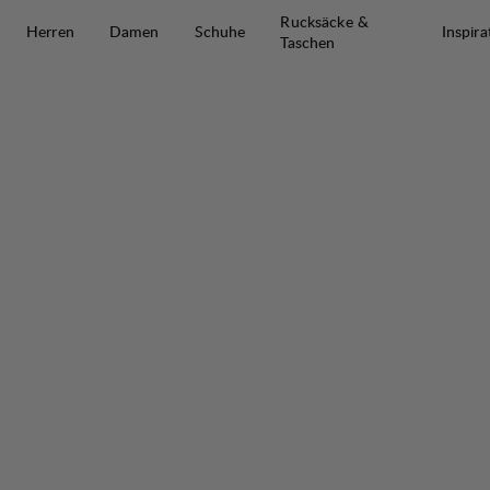
Zum Inhalt springen
Rucksäcke &
Herren
Damen
Schuhe
Inspira
Taschen
Fulu Cargo Stretch Hybrid Shorts M