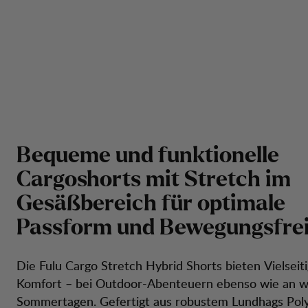
B
e
q
u
e
m
e
u
n
d
f
u
n
k
t
i
o
n
e
l
l
e
C
a
r
g
o
s
h
o
r
t
s
m
i
t
S
t
r
e
t
c
h
i
m
G
e
s
ä
ß
b
e
r
e
i
c
h
f
ü
r
o
p
t
i
m
a
l
e
P
a
s
s
f
o
r
m
u
n
d
B
e
w
e
g
u
n
g
s
f
r
e
Die Fulu Cargo Stretch Hybrid Shorts bieten Vielseiti
Komfort – bei Outdoor-Abenteuern ebenso wie an 
Sommertagen. Gefertigt aus robustem Lundhags Pol