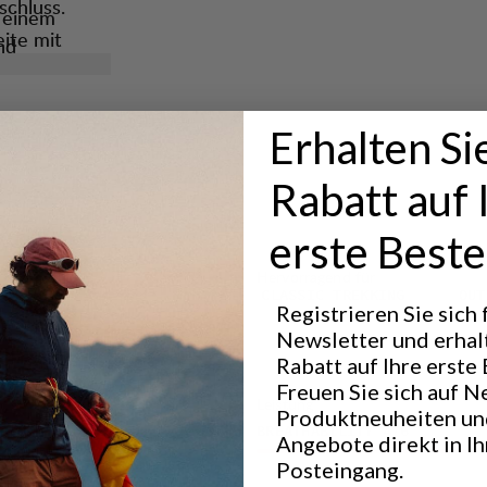
schluss.
t einem
ite mit
nd
gen für mehr
rt und eine
n genügend
ndern ebenso
Erhalten Si
Rabatt auf 
gsfreiheit.
erste Beste
 und
Hervorragend für
CLASSIC TREKKING
OUT
Registrieren Sie sich
Newsletter und erhal
Rabatt auf Ihre erste 
Freuen Sie sich auf N
Leistung
Produktneuheiten un
BREATHABILITY
4
/6
Angebote direkt in I
Posteingang.