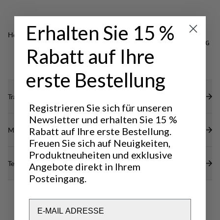
Begleiter, egal bei welchen Unternehmungen.
Erhalten Sie 15 %
Hervorragend für
CLASSIC
LIGHT & TECH
NORDIC SKATING
Rabatt auf Ihre
TREKKING
TREKKING
erste Bestellung
Transparenz
Registrieren Sie sich für unseren
Newsletter und erhalten Sie 15 %
Materialien
Rabatt auf Ihre erste Bestellung.
Freuen Sie sich auf Neuigkeiten,
Produktneuheiten und exklusive
Technische Daten
Angebote direkt in Ihrem
Posteingang.
Email