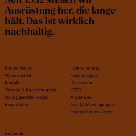
S
e
i
t
1
9
3
2
s
t
e
l
l
e
n
w
i
r
A
u
s
r
ü
s
t
u
n
g
h
e
r
,
d
i
e
l
a
n
g
e
h
ä
l
t
.
D
a
s
i
s
t
w
i
r
k
l
i
c
h
n
a
c
h
h
a
l
t
i
g
.
Kundendienst
Über Lundhags
Widerrufsrecht
Nachhaltigkeit
Kontakt
Presseraum
Versand & Rücksendungen
GPSR
Häufig gestellte Fragen
Allgemeine
Reparaturen
Geschäftsbedingungen
Datenschutzerklärung
Facebook