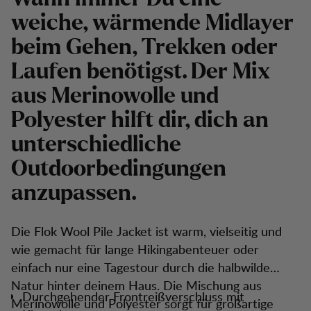
weiche, wärmende Midlayer
beim Gehen, Trekken oder
Laufen benötigst. Der Mix
aus Merinowolle und
Polyester hilft dir, dich an
unterschiedliche
Outdoorbedingungen
anzupassen.
Die Flok Wool Pile Jacket ist warm, vielseitig und
wie gemacht für lange Hikingabenteuer oder
einfach nur eine Tagestour durch die halbwilde
Natur hinter deinem Haus. Die Mischung aus
Durchgehender Frontreißverschluss mit
Merinowolle und Polyester sorgt für großartige