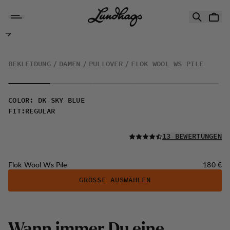
Zum Inhalt springen
Flok Wool Ws Pile
BEKLEIDUNG
DAMEN
PULLOVER
FLOK WOOL WS PILE
COLOR
:
DK SKY BLUE
FIT
:
REGULAR
LESEN SIE ALLE
13 BEWERTUNGEN
Preis:
Flok Wool Ws Pile
180 €
GRÖSSE AUSWÄHLEN
Wann immer Du eine