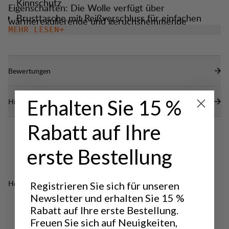
Kinnschutz
Eigenschaften: Die Wolle verfügt über
Brusttasche mit Reißverschluss für einfachen
wärmeregulierende und geruchshemmende
Zugang
MEHR LESEN
Qualitäten, während Polyester für
Hoher, schützender Kragen
Strapazierfähigkeit und schnelles Trocknen sorgt.
Ein angenehm warmer Style mit klaren Linien und in
Zwei Reißverschlusstaschen für die Hände
Bewertungen
normaler Passform.
Elastischer Ärmelabschluss/Bund.
Erhalten Sie 15 %
Hilfe benötigt?
Rabatt auf Ihre
erste Bestellung
Hervorragend für
Registrieren Sie sich für unseren
CLASSIC
Newsletter und erhalten Sie 15 %
TREKKING
Rabatt auf Ihre erste Bestellung.
Freuen Sie sich auf Neuigkeiten,