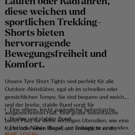
Laufen oder Radfahren,
diese weichen und
sportlichen Trekking-
Shorts bieten
hervorragende
Bewegungsfreiheit und
Komfort.
Unsere Tyre Short Tights sind perfekt für alle
Outdoor-Aktivitäten, egal ob im schnellen oder
gemächlichen Tempo. Sie sind bequem und weich,
und der breite, stabile Bund sorgt für
Eine offene, leicht zugängliche Seitentasche.
ausgezeichneten Halt. Eine große Seitentasche
Breiter und stabiler Bund.
bietet Platz für deine wichtigen Utensilien, wie eine
Flatlock-Nähte überall, um Reibung zu vermeiden.
Karte oder einen Riegel, und ermöglicht es dir,
MEHR LESEN