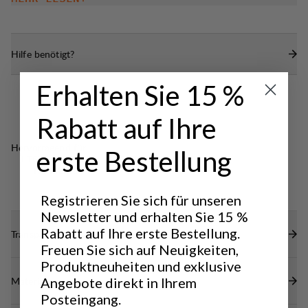
immer einen Schritt voraus zu sein, egal ob du auf
Schrittverstärkung für maximalen Komfort.
einem langen oder kurzen Abenteuer unterwegs
bist.
Hilfe benötigt?
Erhalten Sie 15 %
Rabatt auf Ihre
Hervorragend für
erste Bestellung
LIGHT & TECH
OUTDOOR LIFE
TREKKING
Registrieren Sie sich für unseren
Newsletter und erhalten Sie 15 %
Rabatt auf Ihre erste Bestellung.
Transparenz
Freuen Sie sich auf Neuigkeiten,
Produktneuheiten und exklusive
Materialien
Angebote direkt in Ihrem
Posteingang.