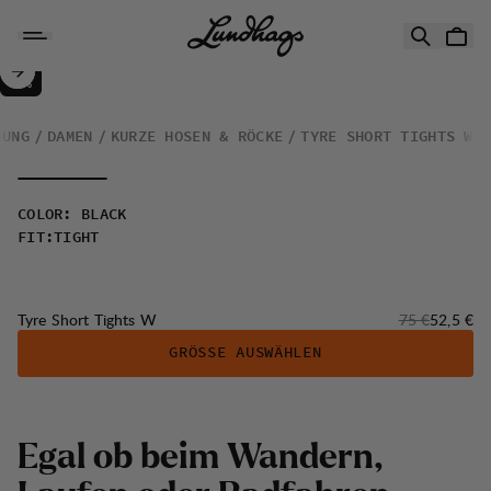
Zum Inhalt springen
Tyre Short Tights W
30%
VERKAUF
:
DUNG
DAMEN
KURZE HOSEN & RÖCKE
TYRE SHORT TIGHTS W
COLOR
:
BLACK
FIT
:
TIGHT
Originalpreis:
Verkaufs
Tyre Short Tights W
75 €
52,5 €
GRÖSSE AUSWÄHLEN
Egal ob beim Wandern,