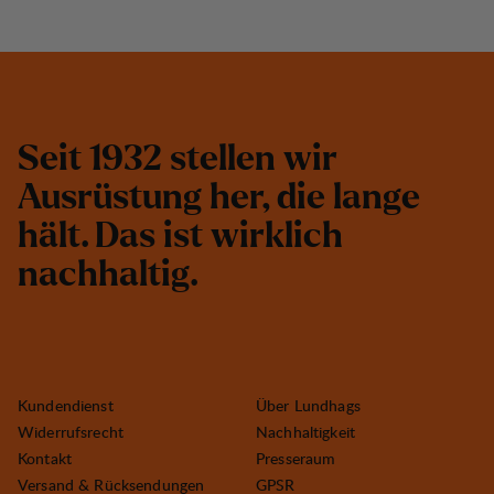
S
e
i
t
1
9
3
2
s
t
e
l
l
e
n
w
i
r
A
u
s
r
ü
s
t
u
n
g
h
e
r
,
d
i
e
l
a
n
g
e
h
ä
l
t
.
D
a
s
i
s
t
w
i
r
k
l
i
c
h
n
a
c
h
h
a
l
t
i
g
.
Kundendienst
Über Lundhags
Widerrufsrecht
Nachhaltigkeit
Kontakt
Presseraum
Versand & Rücksendungen
GPSR