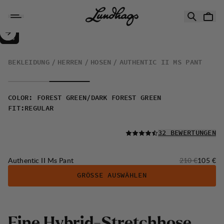
Zum Inhalt springen
Authentic II Ms Pant
50%
VERKAUF
:
BEKLEIDUNG
HERREN
HOSEN
AUTHENTIC II MS PANT
COLOR
:
FOREST GREEN/DARK FOREST GREEN
FIT
:
REGULAR
LESEN SIE ALLE
32 BEWERTUNGEN
Originalpreis:
Verkaufs
Authentic II Ms Pant
210 €
105 €
GRÖSSE AUSWÄHLEN
Eine Hybrid-Stretchhose