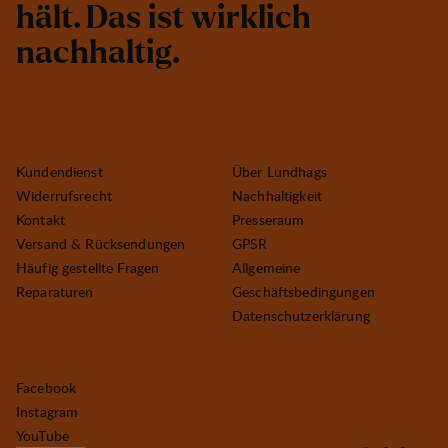
h
ä
l
t
.
D
a
s
i
s
t
w
i
r
k
l
i
c
h
n
a
c
h
h
a
l
t
i
g
.
Kundendienst
Über Lundhags
Widerrufsrecht
Nachhaltigkeit
Kontakt
Presseraum
Versand & Rücksendungen
GPSR
Häufig gestellte Fragen
Allgemeine
Reparaturen
Geschäftsbedingungen
Datenschutzerklärung
Facebook
Instagram
YouTube