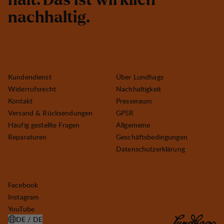
h
ä
l
t
.
D
a
s
i
s
t
w
i
r
k
l
i
c
h
n
a
c
h
h
a
l
t
i
g
.
Kundendienst
Über Lundhags
Widerrufsrecht
Nachhaltigkeit
Kontakt
Presseraum
Versand & Rücksendungen
GPSR
Häufig gestellte Fragen
Allgemeine
Reparaturen
Geschäftsbedingungen
Datenschutzerklärung
Facebook
Instagram
YouTube
DE / DE
LAND AUSWÄHLEN ÖFFNEN