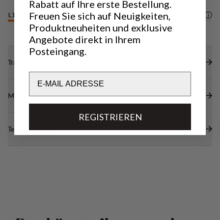
Rabatt auf Ihre erste Bestellung.
Freuen Sie sich auf Neuigkeiten,
LIGHTWEIGHT
4
/6
Produktneuheiten und exklusive
Angebote direkt in Ihrem
Posteingang.
Transparenz
Email
Materialien
REGISTRIEREN
Technische Daten