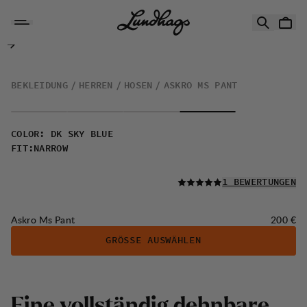
Zum Inhalt springen
Askro Ms Pant
BEKLEIDUNG
HERREN
HOSEN
ASKRO MS PANT
COLOR
:
DK SKY BLUE
FIT
:
NARROW
LESEN SIE ALLE
1 BEWERTUNGEN
Preis:
Askro Ms Pant
200 €
GRÖSSE AUSWÄHLEN
E
i
n
e
v
o
l
l
s
t
ä
n
d
i
g
d
e
h
n
b
a
r
e